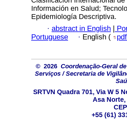
Información en Salud; Tecnolo
Epidemiología Descriptiva.
·
abstract in English
|
Por
Portuguese
·
English (
pd
© 2026
Coordenação-Geral de
Serviços / Secretaria de Vigilâ
Saú
SRTVN Quadra 701, Via W 5 Nort
Asa Norte, 
CEP
+55 (61) 33