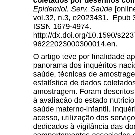
coletados por desenhos co
Epidemiol. Serv. Saúde
[onlin
vol.32, n.3, e2023431. Epub 
ISSN 1679-4974.
http://dx.doi.org/10.1590/s223
96222023000300014.en.
O artigo teve por finalidade a
panorama dos inquéritos naci
saúde, técnicas de amostrag
estatística de dados coletad
amostragem. Foram descritos, 
à avaliação do estado nutricio
saúde materno-infantil. Inquér
acesso, utilização dos serviç
dedicados à vigilância das do