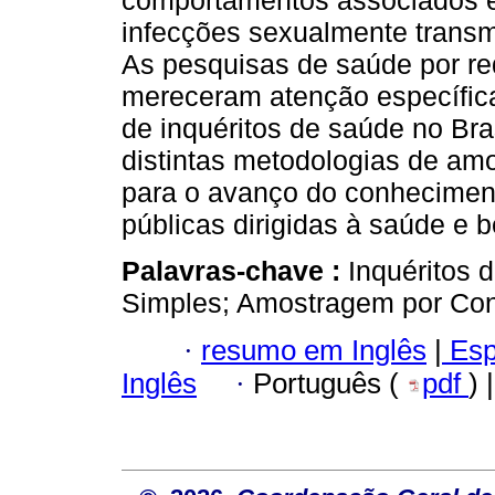
comportamentos associados e 
infecções sexualmente trans
As pesquisas de saúde por rede
mereceram atenção específica
de inquéritos de saúde no Bras
distintas metodologias de am
para o avanço do conheciment
públicas dirigidas à saúde e 
Palavras-chave :
Inquéritos 
Simples; Amostragem por Con
·
resumo em Inglês
|
Esp
Inglês
·
Português (
pdf
) 