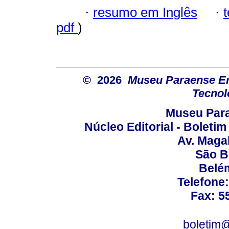
·
resumo em Inglês
·
pdf
)
© 2026
Museu Paraense Emí
Tecnol
Museu Para
Núcleo Editorial - Boleti
Av. Maga
São B
Belém
Telefone
Fax: 5
boletim