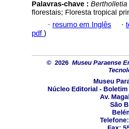
Palavras-chave :
Bertholletia
florestais; Floresta tropical p
·
resumo em Inglês
·
pdf
)
© 2026
Museu Paraense Emí
Tecnol
Museu Para
Núcleo Editorial - Boleti
Av. Maga
São B
Belém
Telefone
Fax: 5