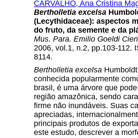
CARVALHO, Ana Cristina Ma
Bertholletia excelsa
Humbol
(Lecythidaceae)
:
aspectos m
do fruto, da semente e da pl
Mus. Para. Emilio Goeldi Cien
2006, vol.1, n.2, pp.103-112.
8114.
Bertholletia excelsa
Humboldt
conhecida popularmente como
brasil, é uma árvore que pode 
região amazônica, sendo carac
firme não inundáveis. Suas c
apreciadas, internacionalmen
principais produtos de expor
este estudo, descrever a morf