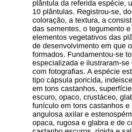
plântula da referida espécie, 
10 plântulas. Registrou-se, dos
coloração, a textura, a consis
das sementes, o tegumento e 
elementos vegetativos das plâ
de desenvolvimento em que os
formados. Fundamentou-se tod
especializada e ilustraram-se 
com fotografias. A espécie es
tipo cápsula poricida, indeisc
em tons castanhos, superfície
escuro, opaco, crustáceo, gla
funículo em tons castanhos e
angulosa axilar e estenospérmi
opaca, rugosa e glabra e de c
castanho escuros, rígida e sa