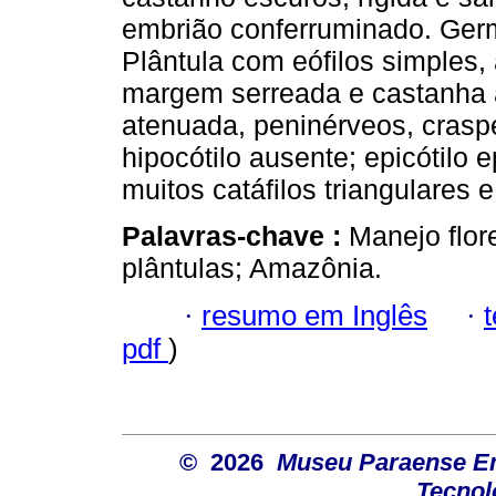
embrião conferruminado. Germ
Plântula com eófilos simples,
margem serreada e castanha 
atenuada, peninérveos, crasp
hipocótilo ausente; epicótilo e
muitos catáfilos triangulares 
Palavras-chave :
Manejo flore
plântulas; Amazônia.
·
resumo em Inglês
·
pdf
)
© 2026
Museu Paraense Emí
Tecnol