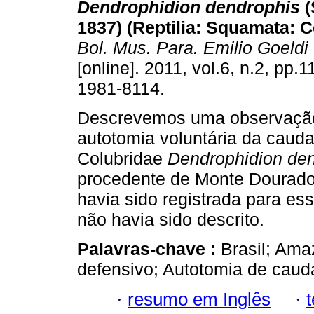
Dendrophidion dendrophis
(
1837) (Reptilia: Squamata: C
Bol. Mus. Para. Emilio Goeldi
[online]. 2011, vol.6, n.2, pp.
1981-8114.
Descrevemos uma observação
autotomia voluntária da caud
Colubridae
Dendrophidion den
procedente de Monte Dourado, 
havia sido registrada para es
não havia sido descrito.
Palavras-chave :
Brasil; Am
defensivo; Autotomia de caud
·
resumo em Inglês
·