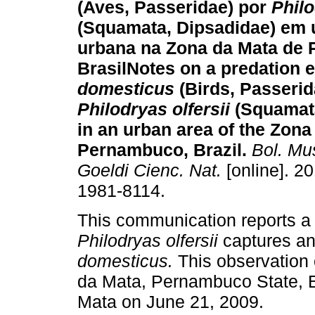
(Aves, Passeridae) por
Philo
(Squamata, Dipsadidae) em 
urbana na Zona da Mata de
Brasil
Notes on a predation 
domesticus
(Birds, Passerid
Philodryas olfersii
(Squamat
in an urban area of the Zona
Pernambuco, Brazil
.
Bol. Mus
Goeldi Cienc. Nat.
[online]. 2
1981-8114.
This communication reports a
Philodryas olfersii
captures a
domesticus.
This observation 
da Mata, Pernambuco State, Br
Mata on June 21, 2009.