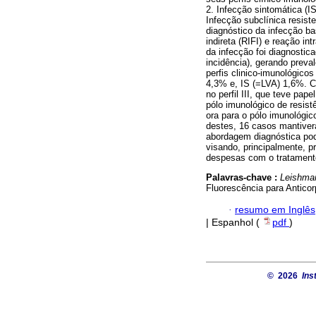
2. Infecção sintomática (I
Infecção subclínica resisten
diagnóstico da infecção b
indireta (RIFI) e reação in
da infecção foi diagnostic
incidência), gerando preva
perfis clinico-imunológico
4,3% e, IS (=LVA) 1,6%. C
no perfil III, que teve pap
pólo imunológico de resist
ora para o pólo imunológico
destes, 16 casos mantivera
abordagem diagnóstica pod
visando, principalmente, 
despesas com o tratament
Palavras-chave :
Leishman
Fluorescência para Anticor
·
resumo em Inglês
| Espanhol (
pdf
)
© 2026
Ins