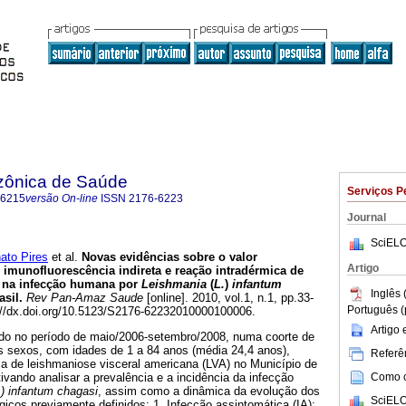
zônica de Saúde
Serviços P
-6215
versão On-line
ISSN
2176-6223
Journal
SciELO
to Pires
et al.
Novas evidências sobre o valor
Artigo
imunofluorescência indireta e reação intradérmica de
a na infecção humana por
Leishmania
(
L.
)
infantum
Inglês 
asil
.
Rev Pan-Amaz Saude
[online]. 2010, vol.1, n.1, pp.33-
Português (
://dx.doi.org/10.5123/S2176-62232010000100006.
Artigo
ado no período de maio/2006-setembro/2008, numa coorte de
s sexos, com idades de 1 a 84 anos (média 24,4 anos),
Referên
a de leishmaniose visceral americana (LVA) no Município de
Como ci
tivando analisar a prevalência e a incidência da infecção
) infantum chagasi
, assim como a dinâmica da evolução dos
SciELO
ógicos previamente definidos: 1. Infecção assintomática (IA);