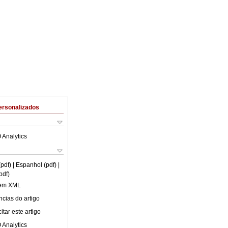
ersonalizados
 Analytics
(pdf)
| Espanhol (pdf)
|
pdf)
 em XML
cias do artigo
tar este artigo
 Analytics