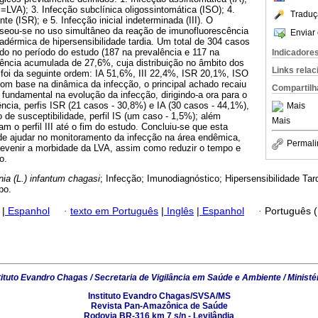
S=LVA); 3. Infecção subclínica oligossintomática (ISO); 4.
Traduç
te (ISR); e 5. Infecção inicial indeterminada (III). O
aseou-se no uso simultâneo da reação de imunofluorescência
Enviar 
tradérmica de hipersensibilidade tardia. Um total de 304 casos
ado no período do estudo (187 na prevalência e 117 na
Indicadore
lência acumulada de 27,6%, cuja distribuição no âmbito dos
Links rela
s foi da seguinte ordem: IA 51,6%, III 22,4%, ISR 20,1%, ISO
om base na dinâmica da infecção, o principal achado recaiu
Compartilh
el fundamental na evolução da infecção, dirigindo-a ora para o
ência, perfis ISR (21 casos - 30,8%) e IA (30 casos - 44,1%),
Mais
 de susceptibilidade, perfil IS (um caso - 1,5%); além
Mais
m o perfil III até o fim do estudo. Concluiu-se que esta
e ajudar no monitoramento da infecção na área endêmica,
Permali
prevenir a morbidade da LVA, assim como reduzir o tempo e
o.
ia (L.) infantum chagasi
; Infecção; Imunodiagnóstico; Hipersensibilidade Tard
po.
|
Espanhol
·
texto em Português
|
Inglês
|
Espanhol
·
Português 
tituto Evandro Chagas / Secretaria de Vigilância em Saúde e Ambiente / Ministé
Instituto Evandro Chagas/SVSA/MS
Revista Pan-Amazônica de Saúde
Rodovia BR-316 km 7 s/n - Levilândia