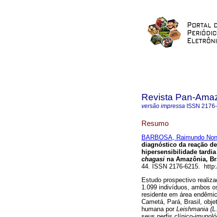
Revista Pan-Ama
versão impressa
ISSN
2176
Resumo
BARBOSA, Raimundo Nona
diagnóstico da reação de
hipersensibilidade tardi
chagasi
na Amazônia, Br
44. ISSN 2176-6215. http
Estudo prospectivo realiz
1.099 indivíduos, ambos o
residente em área endêmic
Cametá, Pará, Brasil, obje
humana por
Leishmania (L.
seus perfis clínico-imunol