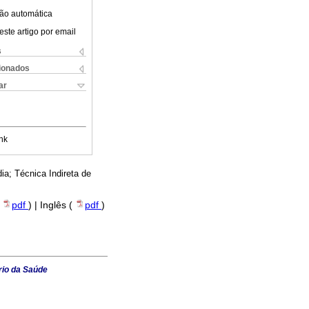
ão automática
este artigo por email
s
cionados
ar
nk
ia; Técnica Indireta de
(
pdf
) | Inglês (
pdf
)
rio da Saúde