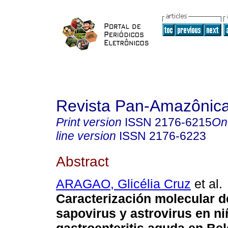
Revista Pan-Amazônic
Print version
ISSN
2176-6215
On
line version
ISSN
2176-6223
Abstract
ARAGAO, Glicélia Cruz
et al.
Caracterización molecular d
sapovirus y astrovirus en n