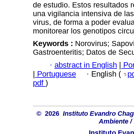
de estudio. Estos resultados 
una vigilancia intensiva de la
virus, de forma a poder evalu
monitorear los genotipos circu
Keywords :
Norovirus; Sapov
Gastroenteritis; Datos de Sec
·
abstract in English
|
Por
|
Portuguese
·
English (
p
pdf
)
© 2026
Instituto Evandro Chag
Ambiente / 
Instituto Ev