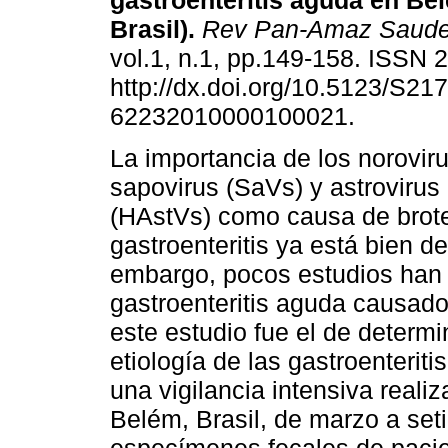
gastroenteritis aguda en
Bel
Brasil)
.
Rev Pan-Amaz Saud
vol.1, n.1, pp.149-158. ISSN
http://dx.doi.org/10.5123/S217
62232010000100021.
La importancia de los norovir
sapovirus (SaVs) y astroviru
(HAstVs) como causa de brot
gastroenteritis ya está bien de
embargo, pocos estudios han 
gastroenteritis aguda causado
este estudio fue el de determi
etiología de las gastroenterit
una vigilancia intensiva reali
Belém, Brasil, de marzo a set