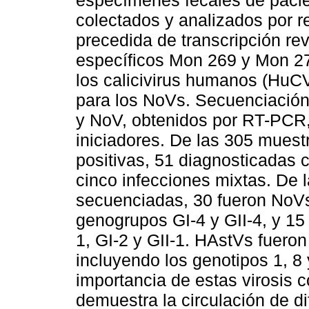
especímenes fecales de pacien
colectados y analizados por 
precedida de transcripción re
específicos Mon 269 y Mon 27
los calicivirus humanos (HuC
para los NoVs. Secuenciació
y NoV, obtenidos por RT-PCR,
iniciadores. De las 305 muest
positivas, 51 diagnosticada
cinco infecciones mixtas. De
secuenciadas, 30 fueron NoVs
genogrupos GI-4 y GII-4, y 15
1, GI-2 y GII-1. HAstVs fuero
incluyendo los genotipos 1, 8 
importancia de estas virosis 
demuestra la circulación de d