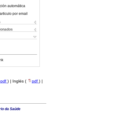
ción automática
articulo por email
s
cionados
nk
pdf
) | Inglés (
pdf
) |
rio da Saúde