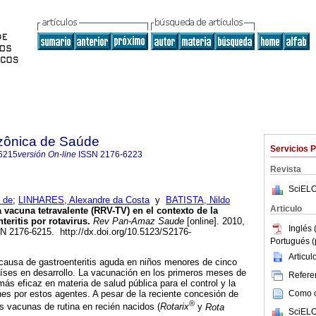
zônica de Saúde
Servicios 
6215
versión On-line
ISSN
2176-6223
Revista
SciELO
 de
;
LINHARES, Alexandre da Costa
y
BATISTA, Nildo
Articulo
 vacuna tetravalente (RRV-TV) en el contexto de la
teritis por rotavirus
.
Rev Pan-Amaz Saude
[online]. 2010,
Inglés 
SN 2176-6215. http://dx.doi.org/10.5123/S2176-
Portugués (
Articu
al causa de gastroenteritis aguda en niños menores de cinco
íses en desarrollo. La vacunación en los primeros meses de
Referen
ás eficaz en materia de salud pública para el control y la
Como ci
nes por estos agentes. A pesar de la reciente concesión de
®
os vacunas de rutina en recién nacidos (
Rotarix
y
Rota
SciELO