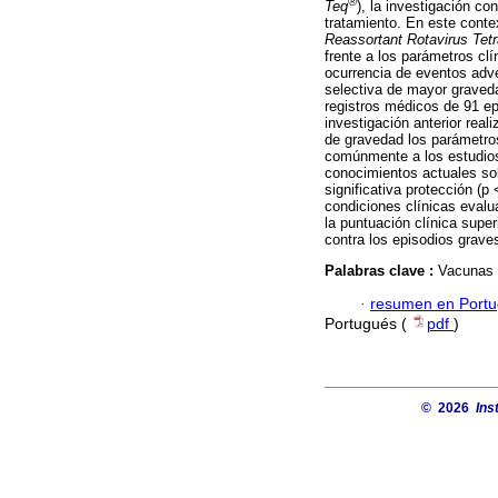
®
Teq
), la investigación co
tratamiento. En este contex
Reassortant Rotavirus Tetr
frente a los parámetros clí
ocurrencia de eventos adve
selectiva de mayor graveda
registros médicos de 91 ep
investigación anterior rea
de gravedad los parámetros
comúnmente a los estudios
conocimientos actuales sob
significativa protección (p
condiciones clínicas evalu
la puntuación clínica super
contra los episodios graves
Palabras clave :
Vacunas c
·
resumen en Port
Portugués (
pdf
)
© 2026
Ins