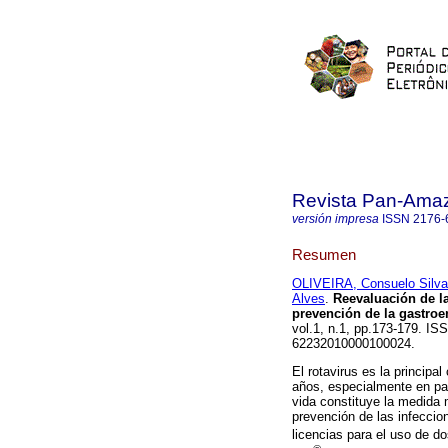
Revista Pan-Ama
versión impresa
ISSN
2176-
Resumen
OLIVEIRA, Consuelo Silva
Alves
.
Reevaluación de la
prevención de la gastroen
vol.1, n.1, pp.173-179. IS
62232010000100024.
El rotavirus es la princip
años, especialmente en pa
vida constituye la medida m
prevención de las infeccio
licencias para el uso de d