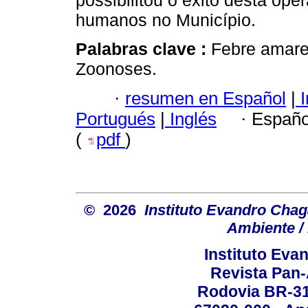
possibilitou o êxito desta o
humanos no Município.
Palabras clave :
Febre amarel
Zoonoses.
·
resumen en Español
|
I
Portugués
|
Inglés
·
Españo
(
pdf
)
© 2026
Instituto Evandro Chag
Ambiente / 
Instituto Ev
Revista Pan
Rodovia BR-316