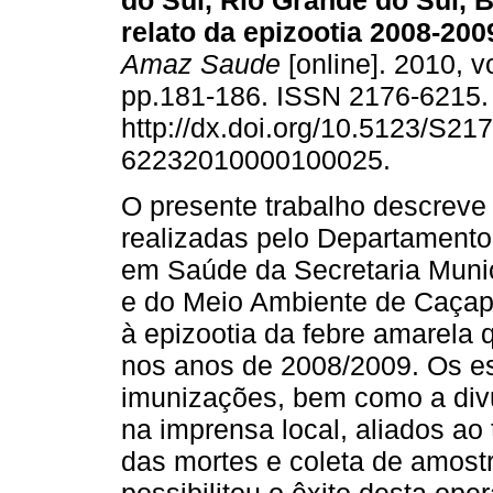
do Sul, Rio Grande do Sul, B
relato da epizootia 2008-200
Amaz Saude
[online]. 2010, vo
pp.181-186. ISSN 2176-6215
http://dx.doi.org/10.5123/S217
62232010000100025.
O presente trabalho descreve
realizadas pelo Departamento 
em Saúde da Secretaria Muni
e do Meio Ambiente de Caçapa
à epizootia da febre amarela
nos anos de 2008/2009. Os e
imunizações, bem como a div
na imprensa local, aliados a
das mortes e coleta de amostr