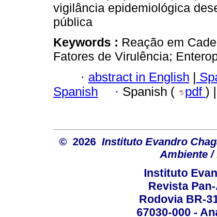
vigilância epidemiológica des
pública
Keywords :
Reação em Cadei
Fatores de Virulência; Enterop
·
abstract in English
|
Spa
Spanish
·
Spanish (
pdf
) 
© 2026
Instituto Evandro Chag
Ambiente / 
Instituto Ev
Revista Pan
Rodovia BR-316
67030-000 - Ana