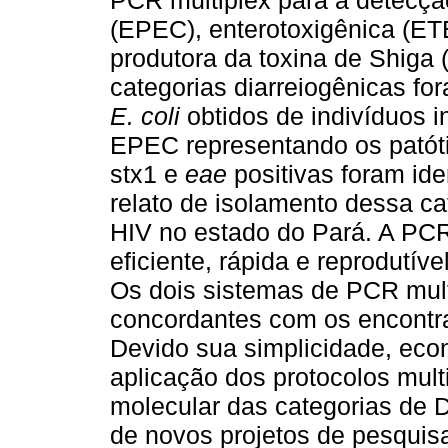
PCR multiplex para a detecç
(EPEC), enterotoxigênica (ET
produtora da toxina de Shiga
categorias diarreiogênicas fo
E. coli
obtidos de indivíduos 
EPEC representando os patót
stx1 e
eae
positivas foram ide
relato de isolamento dessa ca
HIV no estado do Pará. A PCR
eficiente, rápida e reprodutí
Os dois sistemas de PCR mul
concordantes com os encont
Devido sua simplicidade, econ
aplicação dos protocolos multi
molecular das categorias de 
de novos projetos de pesquisa