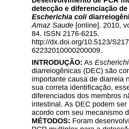
Desenvolvimento de PCR mul
detecção e diferenciação de
Escherichia coli
diarreiogên
Amaz Saude
[online]. 2010, vo
84. ISSN 2176-6215.
http://dx.doi.org/10.5123/S217
62232010000200009.
INTRODUÇÃO:
As
Escherichi
diarreiogênicas (DEC) são co
importante causa de diarreia
sua correta identificação, e
diferenciados dos membros nã
intestinal. As DEC podem ser 
acordo com seu mecanismo d
MÉTODOS:
Foram desenvolvi