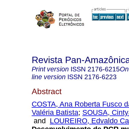
Revista Pan-Amazônic
Print version
ISSN
2176-6215
On
line version
ISSN
2176-6223
Abstract
COSTA, Ana Roberta Fusco d
Valéria Batista
;
SOUSA, Cintya
and
LOUREIRO, Edvaldo Carl