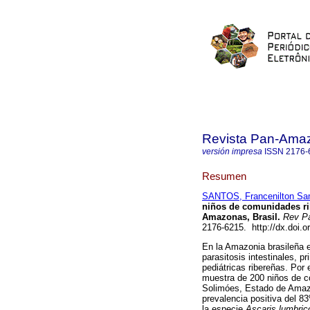
Revista Pan-Ama
versión impresa
ISSN
2176-
Resumen
SANTOS, Francenilton Sa
niños de comunidades ri
Amazonas, Brasil
.
Rev P
2176-6215. http://dx.doi
En la Amazonia brasileña e
parasitosis intestinales, 
pediátricas ribereñas. Por 
muestra de 200 niños de c
Solimóes, Estado de Amazo
prevalencia positiva del 8
la especie
Ascaris lumbric