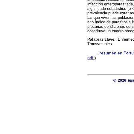
infección enteroparasitaria
significado estadístico (p 
prevalencia puede estar a
las que viven las poblacio
alto Índice de parasitosis i
precarias condiciones de 
constituye un cuadro preoc
Palabras clave :
Enfermed
Transversales.
·
resumen en Port
pdf
)
© 2026
Ins