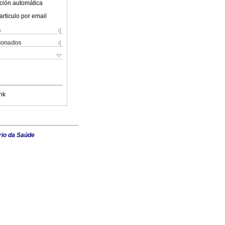
ción automática
articulo por email
s
cionados
nk
rio da Saúde