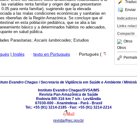
Traduc
, las variables renta familiar y origen del agua presentaron
< 0.05 para renta familiar), sugiriendo que la elevada
Enviar 
sociada a las malas condiciones económicas y sanitarias en
nes ribereñas de la Región Amazónica. Se concluye que el
Indicadore
ntestinal en esta población pediátrica, que se alia a las
Links rela
saneamiento básico y a determinados hábitos no adecuados,
upante en salud pública.
Compartir
ades Parasitarias;
Ascaris lumbricoides
; Estudios
Otros
Otros
ugués
|
Inglés
·
texto en Portugués
·
Portugués (
Permali
tituto Evandro Chagas / Secretaria de Vigilância em Saúde e Ambiente / Ministé
Instituto Evandro Chagas/SVSA/MS
Revista Pan-Amazônica de Saúde
Rodovia BR-316 km 7 s/n - Levilândia
67030-000 - Ananindeua - Pará - Brasil
Tel.: +55 (91) 3214-2185 - Fax: +55 (91) 3214-2214
revista@iec.gov.br