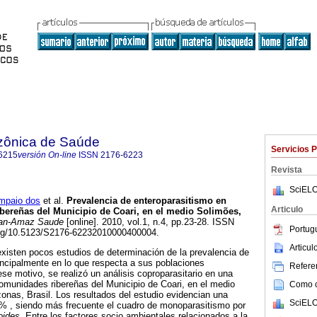
zônica de Saúde
Servicios 
6215
versión On-line
ISSN
2176-6223
Revista
SciELO
mpaio dos
et al.
Prevalencia de enteroparasitismo en
Articulo
bereñas del Municipio de Coari, en el medio Solimões,
an-Amaz Saude
[online]. 2010, vol.1, n.4, pp.23-28. ISSN
Portug
.org/10.5123/S2176-62232010000400004.
Articu
xisten pocos estudios de determinación de la prevalencia de
principalmente en lo que respecta a sus poblaciones
Referen
ese motivo, se realizó un análisis coproparasitario en una
omunidades ribereñas del Municipio de Coari, en el medio
Como ci
nas, Brasil. Los resultados del estudio evidencian una
SciELO
3% , siendo más frecuente el cuadro de monoparasitismo por
oides.
Entre los factores socio ambientales relacionados a la