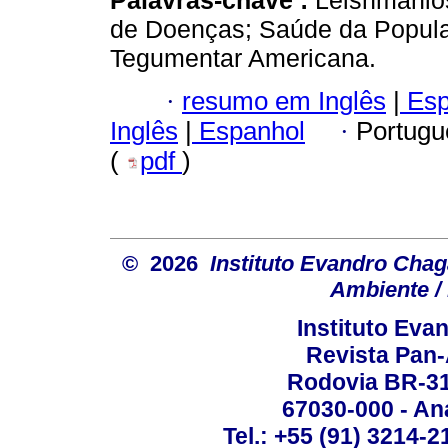
Palavras-chave :
Leishmanios
de Doenças; Saúde da Popul
Tegumentar Americana.
·
resumo em Inglês
|
Esp
Inglês
|
Espanhol
·
Portugu
(
pdf
)
© 2026
Instituto Evandro Chag
Ambiente / 
Instituto Ev
Revista Pan
Rodovia BR-316
67030-000 - Ana
Tel.: +55 (91) 3214-2