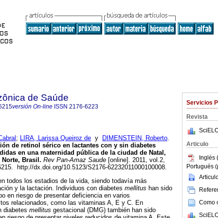
zônica de Saúde
Servicios 
6215
versión On-line
ISSN
2176-6223
Revista
SciELO
Cabral
;
LIRA, Larissa Queiroz de
y
DIMENSTEIN, Roberto
.
Articulo
ión de retinol sérico en lactantes con y sin diabetes
didas en una maternidad pública de la ciudad de Natal,
Inglés 
Norte, Brasil
.
Rev Pan-Amaz Saude
[online]. 2011, vol.2,
Portugués (
6215. http://dx.doi.org/10.5123/S2176-62232011000100008.
Articu
en todos los estadios de la vida, siendo todavía más
ación y la lactación. Individuos con diabetes
mellitus
han sido
Referen
 en riesgo de presentar deficiencia en varios
Como ci
tos relacionados, como las vitaminas A, E y C. En
n diabetes
mellitus
gestacional (DMG) también han sido
SciELO
n riesgo de presentar niveles reducidos de vitamina A. Este