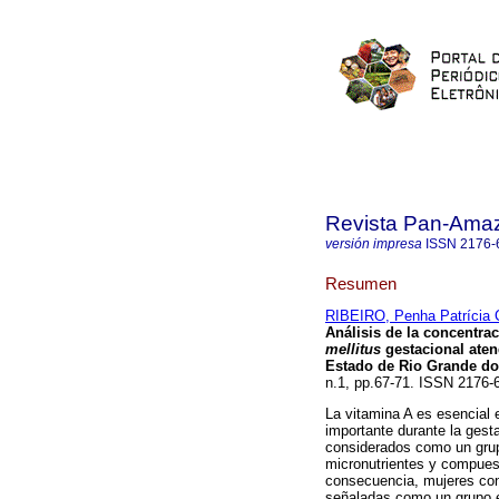
Revista Pan-Ama
versión impresa
ISSN
2176-
Resumen
RIBEIRO, Penha Patrícia 
Análisis de la concentrac
mellitus
gestacional aten
Estado de Rio Grande do 
n.1, pp.67-71. ISSN 2176-
La vitamina A es esencial 
importante durante la gest
considerados como un grupo
micronutrientes y compues
consecuencia, mujeres co
señaladas como un grupo e