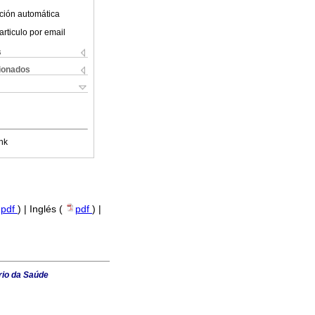
ción automática
articulo por email
s
cionados
nk
pdf
) | Inglés (
pdf
) |
rio da Saúde