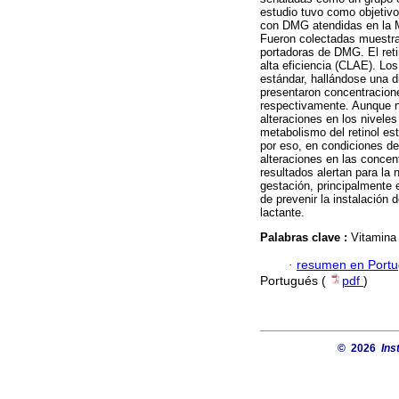
estudio tuvo como objetivo 
con DMG atendidas en la M
Fueron colectadas muestras
portadoras de DMG. El retin
alta eficiencia (CLAE). Lo
estándar, hallándose una d
presentaron concentracione
respectivamente. Aunque n
alteraciones en los niveles
metabolismo del retinol est
por eso, en condiciones de
alteraciones en las concen
resultados alertan para la
gestación, principalmente
de prevenir la instalación
lactante.
Palabras clave :
Vitamina 
·
resumen en Port
Portugués (
pdf
)
© 2026
Ins