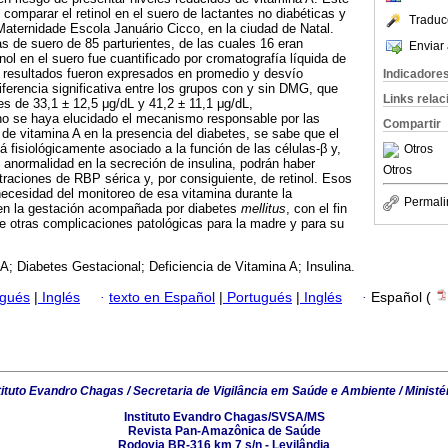
comparar el retinol en el suero de lactantes no diabéticas y
Traduc
aternidade Escola Januário Cicco, en la ciudad de Natal.
 de suero de 85 parturientes, de las cuales 16 eran
Enviar 
ol en el suero fue cuantificado por cromatografía líquida de
s resultados fueron expresados en promedio y desvío
Indicadore
iferencia significativa entre los grupos con y sin DMG, que
Links rela
s de 33,1 ± 12,5 μg/dL y 41,2 ± 11,1 μg/dL,
o se haya elucidado el mecanismo responsable por las
Compartir
 de vitamina A en la presencia del diabetes, se sabe que el
á fisiológicamente asociado a la función de las células-β y,
Otros
 anormalidad en la secreción de insulina, podrán haber
Otros
traciones de RBP sérica y, por consiguiente, de retinol. Esos
 necesidad del monitoreo de esa vitamina durante la
Permali
 en la gestación acompañada por diabetes
mellitus
, con el fin
 de otras complicaciones patológicas para la madre y para su
A; Diabetes Gestacional; Deficiencia de Vitamina A; Insulina.
ugués
|
Inglés
·
texto en Español
|
Portugués
|
Inglés
·
Español (
tituto Evandro Chagas / Secretaria de Vigilância em Saúde e Ambiente / Ministé
Instituto Evandro Chagas/SVSA/MS
Revista Pan-Amazônica de Saúde
Rodovia BR-316 km 7 s/n - Levilândia