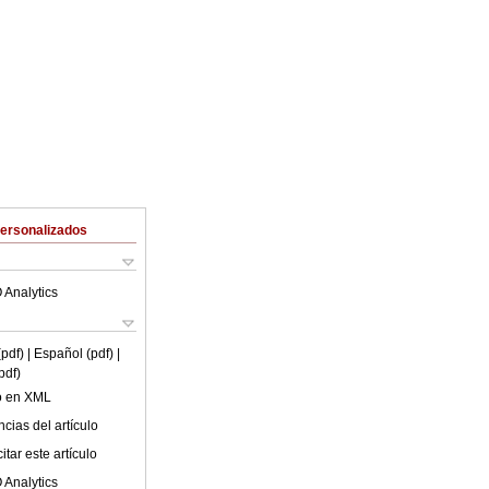
Personalizados
 Analytics
(pdf)
| Español (pdf)
|
pdf)
lo en XML
cias del artículo
tar este artículo
 Analytics