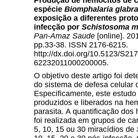
Produção de hemócitos de 
espécie
Biomphalaria glabr
exposição a diferentes prot
infecção por
Schistosoma m
Pan-Amaz Saude
[online]. 201
pp.33-38. ISSN 2176-6215.
http://dx.doi.org/10.5123/S217
62232011000200005.
O objetivo deste artigo foi det
do sistema de defesa celular 
Especificamente, este estudo
produzidos e liberados na hem
parasita. A quantificação dos
foi realizada em grupos de c
5, 10, 15 ou 30 miracídios de