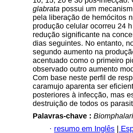
10, 15, 20 e 30 pós-infecção.
glabrata
possui um mecanismo 
pela liberação de hemócitos n
produção celular ocorreu 24 
redução significante na conc
dias seguintes. No entanto, n
segundo aumento na produção
acentuado como o primeiro pic
observado outro aumento mod
Com base neste perfil de resp
caramujo aparenta ser eficie
posteriores à infecção, mas 
destruição de todos os parasi
Palavras-chave :
Biomphalar
·
resumo em Inglês
|
Esp