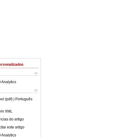
ersonalizados
 Analytics
ol (pdf)
| Português
 em XML
cias do artigo
tar este artigo
 Analytics