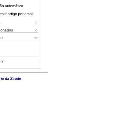
ão automática
este artigo por email
s
cionados
ar
nk
rio da Saúde