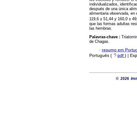
individualizados, identifi
después de una única alime
alimentaria observada, en 
119,6 ± 51,44 y 160,0 ± 49
que las formas adultas res
las hembras.
Palavras-chave :
Triatomi
de Chagas.
·
resumo em Portu
Português (
pdf
) | Es
© 2026
Ins