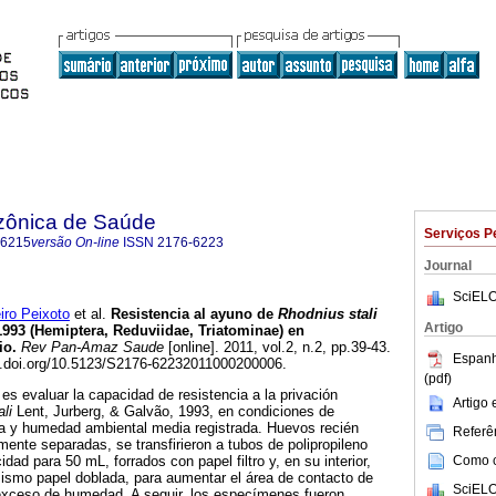
zônica de Saúde
Serviços P
-6215
versão On-line
ISSN
2176-6223
Journal
SciELO
ro Peixoto
et al.
Resistencia al ayuno de
Rhodnius stali
Artigo
1993 (Hemiptera, Reduviidae, Triatominae) en
io
.
Rev Pan-Amaz Saude
[online]. 2011, vol.2, n.2, pp.39-43.
Espanh
x.doi.org/10.5123/S2176-62232011000200006.
(pdf)
 es evaluar la capacidad de resistencia a la privación
Artigo
ali
Lent, Jurberg, & Galvão, 1993, en condiciones de
ra y humedad ambiental media registrada. Huevos recién
Referên
mente separadas, se transfirieron a tubos de polipropileno
Como ci
dad para 50 mL, forrados con papel filtro y, en su interior,
mismo papel doblada, para aumentar el área de contacto de
SciELO
 exceso de humedad. A seguir, los especímenes fueron