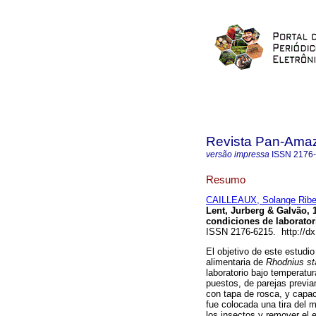
Revista Pan-Ama
versão impressa
ISSN
2176
Resumo
CAILLEAUX, Solange Ribei
Lent, Jurberg & Galvão, 
condiciones de laborator
ISSN 2176-6215. http://d
El objetivo de este estudio
alimentaria de
Rhodnius st
laboratorio bajo temperatu
puestos, de parejas previa
con tapa de rosca, y capaci
fue colocada una tira del 
los insectos y remover el