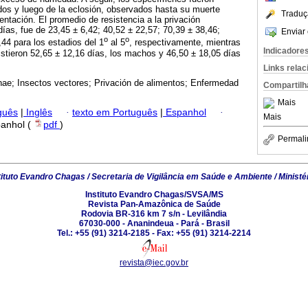
cados y luego de la eclosión, observados hasta su muerte
Traduç
ntación. El promedio de resistencia a la privación
días, fue de 23,45 ± 6,42; 40,52 ± 22,57; 70,39 ± 38,46;
Enviar 
o
o
,44 para los estadios del 1
al 5
, respectivamente, mientras
Indicadore
istieron 52,65 ± 12,16 días, los machos y 46,50 ± 18,05 días
Links rela
nae; Insectos vectores; Privación de alimentos; Enfermedad
Compartilh
Mais
guês
|
Inglês
·
texto em Português
|
Espanhol
·
Mais
panhol (
pdf
)
Permali
tituto Evandro Chagas / Secretaria de Vigilância em Saúde e Ambiente / Ministé
Instituto Evandro Chagas/SVSA/MS
Revista Pan-Amazônica de Saúde
Rodovia BR-316 km 7 s/n - Levilândia
67030-000 - Ananindeua - Pará - Brasil
Tel.: +55 (91) 3214-2185 - Fax: +55 (91) 3214-2214
revista@iec.gov.br