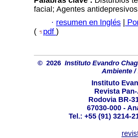
Palabras clave :
Disturbios 
facial; Agentes antidepresivos
·
resumen en Inglés
|
Por
(
pdf
)
© 2026
Instituto Evandro Chag
Ambiente / 
Instituto Ev
Revista Pan
Rodovia BR-316
67030-000 - Ana
Tel.: +55 (91) 3214-2
revis