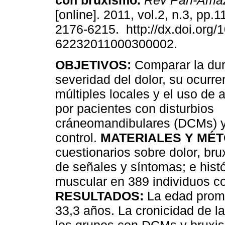
con bruxismo
.
Rev Pan-Ama
[online]. 2011, vol.2, n.3, pp.
2176-6215. http://dx.doi.org/
62232011000300002.
OBJETIVOS:
Comparar la dur
severidad del dolor, su ocurre
múltiples locales y el uso de 
por pacientes con disturbios
cráneomandibulares (DCMs) y
control.
MATERIALES Y MÉ
cuestionarios sobre dolor, bru
de señales y síntomas; e histó
muscular en 389 individuos c
RESULTADOS:
La edad prome
33,3 años. La cronicidad de la