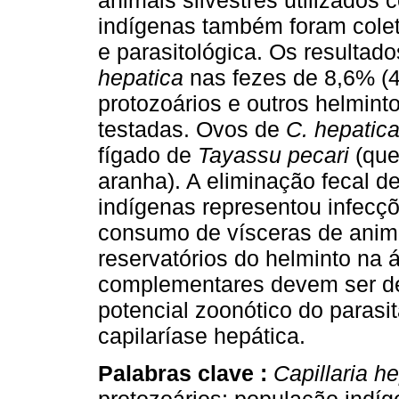
animais silvestres utilizados 
indígenas também foram colet
e parasitológica. Os resulta
hepatica
nas fezes de 8,6% (
protozoários e outros helmint
testadas. Ovos de
C. hepatic
fígado de
Tayassu pecari
(que
aranha). A eliminação fecal 
indígenas representou infecçõ
consumo de vísceras de anima
reservatórios do helminto na 
complementares devem ser de
potencial zoonótico do paras
capilaríase hepática.
Palabras clave :
Capillaria h