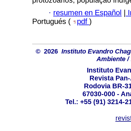
protozoários; população indíg
·
resumen en Español
|
I
Portugués (
pdf
)
© 2026
Instituto Evandro Chag
Ambiente / 
Instituto Ev
Revista Pan
Rodovia BR-316
67030-000 - Ana
Tel.: +55 (91) 3214-2
revis