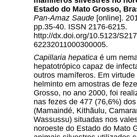
mamíferos silvestres no nor
Estado do Mato Grosso, Bras
Pan-Amaz Saude
[online]. 201
pp.35-40. ISSN 2176-6215.
http://dx.doi.org/10.5123/S217
62232011000300005.
Capillaria hepatica
é um nema
hepatotrópico capaz de infect
outros mamíferos. Em virtude 
helminto em amostras de feze
Grosso, no ano 2000, foi reali
nas fezes de 477 (76,6%) dos
(Mamaindé, Kithãulu, Camara
Wassussu) situadas nos vale
noroeste do Estado do Mato G