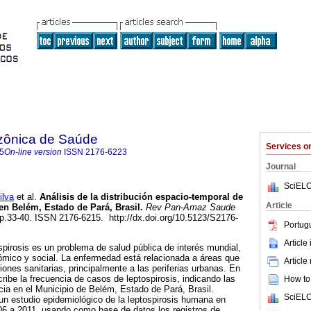
zônica de Saúde
Services 
5
On-line version
ISSN
2176-6223
Journal
SciELO
ilva
et al.
Análisis de la distribución espacio-temporal de
Article
en Belém, Estado de Pará, Brasil
.
Rev Pan-Amaz Saude
, pp.33-40. ISSN 2176-6215. http://dx.doi.org/10.5123/S2176-
Portug
Article
pirosis es un problema de salud pública de interés mundial,
mico y social. La enfermedad está relacionada a áreas que
Article
ones sanitarias, principalmente a las periferias urbanas. En
ribe la frecuencia de casos de leptospirosis, indicando las
How to 
cia en el Municipio de Belém, Estado de Pará, Brasil.
SciELO
un estudio epidemiológico de la leptospirosis humana en
06 a 2011, usando como base de datos los registros de