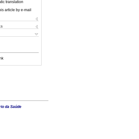
ic translation
is article by e-mail
ks
nk
rio da Saúde