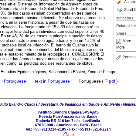
Automat
tes en el Sistema de Información de Agravamientos de
 Secretaría de Estado de Salud Pública del Estado de Pará.
Send th
0% de los casos estaban concentrados en tres barrios,
de saneamiento básico deficiente. Se observó una tendencia
Indicators
ncia en la serie histórica, a pesar de que las tasas de
Related lin
 elevadas. La franja etaria de 15 a 39 años concentró un
n mayor letalidad para individuos con edad superior a los 40
Share
 En un 48,1% de los casos la principal situación de riesgo
ue el contacto previo con agua o barro, y en un 45,1% el
More
l probable local de infección. El barrio de Guamá tuvo la
More
y el extremo norte continental del Municipio aparece como
ra el establecimiento de la leptospirosis.
CONCLUSIÓN:
El
Permali
delinear las áreas de mayor riesgo de casos, determinar los
bien como las pérdidas sociales resultantes de óbitos.
; Estudios Epidemiológicos; Saneamiento Básico; Zona de Riesgo.
h
|
Portuguese
·
text in Portuguese
·
Portuguese (
pdf
)
tituto Evandro Chagas / Secretaria de Vigilância em Saúde e Ambiente / Ministé
Instituto Evandro Chagas/SVSA/MS
Revista Pan-Amazônica de Saúde
Rodovia BR-316 km 7 s/n - Levilândia
67030-000 - Ananindeua - Pará - Brasil
Tel.: +55 (91) 3214-2185 - Fax: +55 (91) 3214-2214