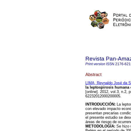
Revista Pan-Ama
Print version
ISSN
2176-621
Abstract
LIMA, Reynaldo José da S
la leptospirosis humana 
[online]. 2012, vol.3, n.2
62232012000200005.
INTRODUCCIÓN:
La leptos
con elevado impacto econó
presentan precarias condici
el presente estudio se desc
áreas de riesgo de ocurren
METODOLOGÍA:
Se hizo 
Belém en el período de 20