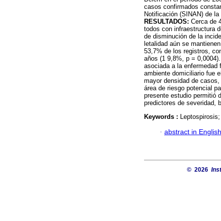
casos confirmados constan
Notificación (SINAN) de la
RESULTADOS:
Cerca de 4
todos con infraestructura 
de disminución de la incide
letalidad aún se mantienen
53,7% de los registros, co
años (1 9,8%, p = 0,0004).
asociada a la enfermedad f
ambiente domiciliario fue e
mayor densidad de casos, 
área de riesgo potencial pa
presente estudio permitió 
predictores de severidad, 
Keywords :
Leptospirosis
·
abstract in Englis
© 2026
Ins