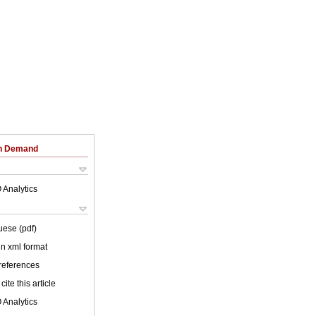
on Demand
 Analytics
uese (pdf)
 in xml format
 references
cite this article
 Analytics