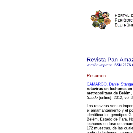
Revista Pan-Ama
versión impresa
ISSN
2176-
Resumen
CAMARGO, Daniel Stangar
rotavirus en lechones en
metropolitana de Belém, 
Saude
[online]. 2012, vol.
Los rotavirus son un impor
el amamantamiento y el pos
identificar los genotipos 
Belém, Estado de Pará, No
lechones en fase de amama
172 muestras, de las cuale
partir de lechones amaman