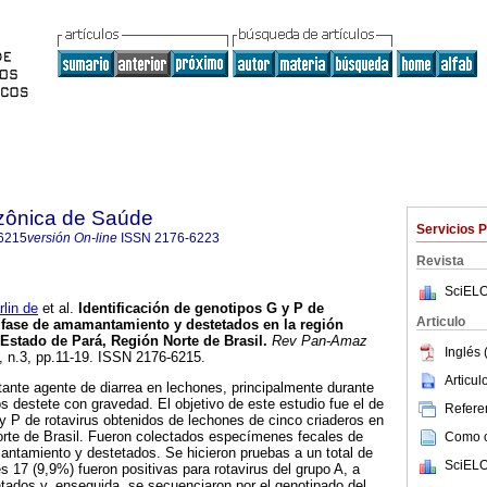
zônica de Saúde
Servicios 
6215
versión On-line
ISSN
2176-6223
Revista
SciELO
lin de
et al.
Identificación de genotipos G y P de
Articulo
 fase de amamantamiento y destetados en la región
Estado de Pará, Región Norte de Brasil
.
Rev Pan-Amaz
Inglés 
3, n.3, pp.11-19. ISSN 2176-6215.
Articu
tante agente de diarrea en lechones, principalmente durante
 destete con gravedad. El objetivo de este estudio fue el de
Referen
G y P de rotavirus obtenidos de lechones de cinco criaderos en
rte de Brasil. Fueron colectados especímenes fecales de
Como ci
ntamiento y destetados. Se hicieron pruebas a un total de
SciELO
s 17 (9,9%) fueron positivas para rotavirus del grupo A, a
tados y, enseguida, se secuenciaron por el genotipado del