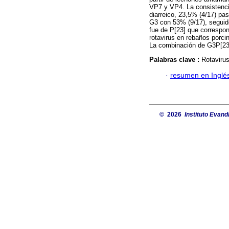
VP7 y VP4. La consistenci
diarreico, 23,5% (4/17) pa
G3 con 53% (9/17), seguido
fue de P[23] que correspon
rotavirus en rebaños porci
La combinación de G3P[23] 
Palabras clave :
Rotaviru
·
resumen en Inglé
© 2026
Instituto Evand