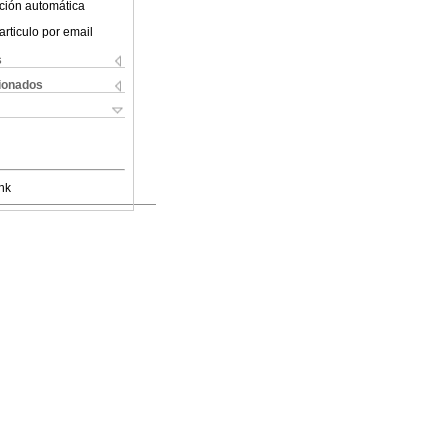
ción automática
articulo por email
s
cionados
nk