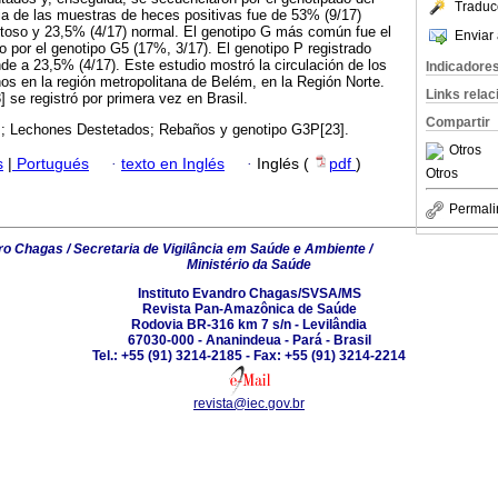
Traduc
a de las muestras de heces positivas fue de 53% (9/17)
stoso y 23,5% (4/17) normal. El genotipo G más común fue el
Enviar 
 por el genotipo G5 (17%, 3/17). El genotipo P registrado
de a 23,5% (4/17). Este estudio mostró la circulación de los
Indicadore
nos en la región metropolitana de Belém, en la Región Norte.
Links rela
se registró por primera vez en Brasil.
Compartir
s; Lechones Destetados; Rebaños y genotipo G3P[23].
Otros
s
|
Portugués
·
texto en Inglés
·
Inglés (
pdf
)
Otros
Permali
ro Chagas / Secretaria de Vigilância em Saúde e Ambiente /
Ministério da Saúde
Instituto Evandro Chagas/SVSA/MS
Revista Pan-Amazônica de Saúde
Rodovia BR-316 km 7 s/n - Levilândia
67030-000 - Ananindeua - Pará - Brasil
Tel.: +55 (91) 3214-2185 - Fax: +55 (91) 3214-2214
revista@iec.gov.br