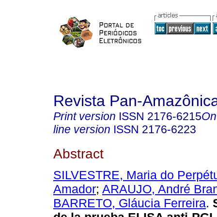
Revista Pan-Amazônic
Print version
ISSN
2176-6215
On
line version
ISSN
2176-6223
Abstract
SILVESTRE, Maria do Perpét
Amador
;
ARAUJO, André Bra
BARRETO, Gláucia Ferreira
.