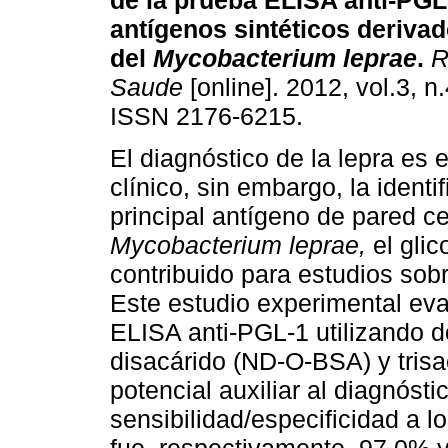
de la prueba ELISA anti-PGL
antígenos sintéticos deriva
del
Mycobacterium leprae
.
R
Saude
[online]. 2012, vol.3, n
ISSN 2176-6215.
El diagnóstico de la lepra es
clínico, sin embargo, la identi
principal antígeno de pared ce
Mycobacterium leprae,
el gli
contribuido para estudios sob
Este estudio experimental eva
ELISA anti-PGL-1 utilizando do
disacárido (ND-O-BSA) y tris
potencial auxiliar al diagnósti
sensibilidad/especificidad a l