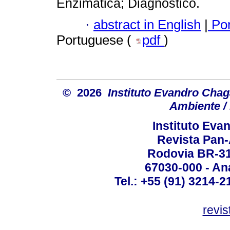
Enzimática; Diagnóstico.
·
abstract in English
|
Por
Portuguese (
pdf
)
© 2026
Instituto Evandro Chag
Ambiente / 
Instituto Ev
Revista Pan
Rodovia BR-316
67030-000 - Ana
Tel.: +55 (91) 3214-2
revis