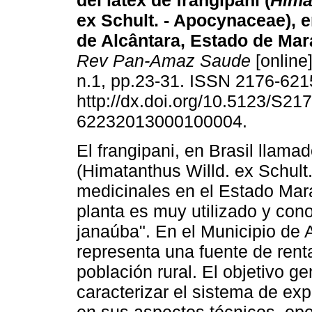
del látex de frangipani (
Hima
ex Schult. -
Apocynaceae), e
de Alcântara, Estado de Mar
Rev Pan-Amaz Saude
[online]
n.1, pp.23-31. ISSN 2176-621
http://dx.doi.org/10.5123/S217
62232013000100004.
El frangipani, en Brasil llama
(Himatanthus Willd. ex Schult
medicinales en el Estado Mara
planta es muy utilizado y co
janaúba". En el Municipio de A
representa una fuente de rent
población rural. El objetivo ge
caracterizar el sistema de exp