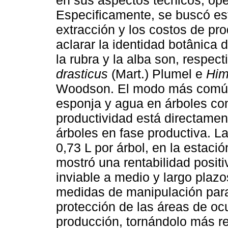
en sus aspectos técnicos, op
Especificamente, se buscó est
extracción y los costos de pr
aclarar la identidad botânica
la rubra y la alba son, respec
drasticus
(Mart.) Plumel e
Him
Woodson. El modo más común d
esponja y agua en árboles co
productividad está directamen
árboles en fase productiva. L
0,73 L por árbol, en la estaci
mostró una rentabilidad posit
inviable a medio y largo plaz
medidas de manipulación para 
protección de las áreas de ocu
producción, tornándolo más re