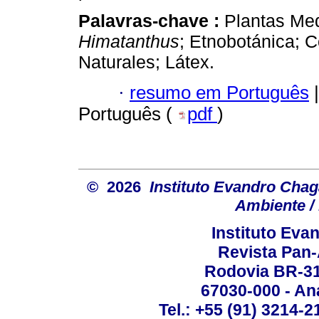
Palavras-chave :
Plantas Med
Himatanthus
; Etnobotánica; 
Naturales; Látex.
·
resumo em Português
|
Português (
pdf
)
© 2026
Instituto Evandro Chag
Ambiente / 
Instituto Ev
Revista Pan
Rodovia BR-316
67030-000 - Ana
Tel.: +55 (91) 3214-2