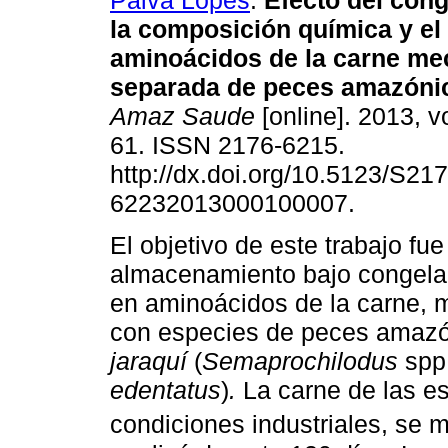
Paiva Lopes
.
Efecto del con
la composición química y el 
aminoácidos de la carne m
separada de peces amazóni
Amaz Saude
[online]. 2013, vo
61. ISSN 2176-6215.
http://dx.doi.org/10.5123/S217
62232013000100007.
El objetivo de este trabajo fue
almacenamiento bajo congela
en aminoácidos de la carne,
con especies de peces amaz
jaraquí
(
Semaprochilodus
spp
edentatus
)
.
La carne de las e
condiciones industriales, se 