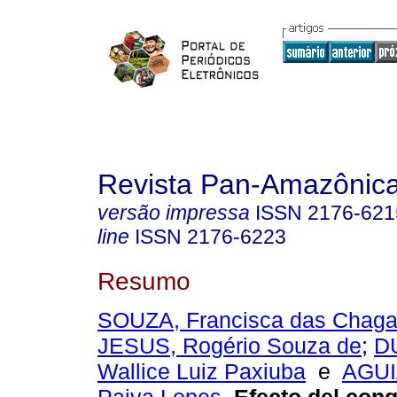
Revista Pan-Amazônic
versão impressa
ISSN
2176-621
line
ISSN
2176-6223
Resumo
SOUZA, Francisca das Chaga
JESUS, Rogério Souza de
;
D
Wallice Luiz Paxiuba
e
AGUI