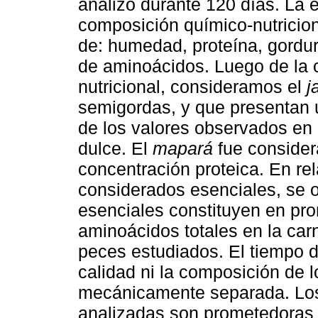
analizó durante 120 días. La e
composición químico-nutricion
de: humedad, proteína, gordura,
de aminoácidos. Luego de la c
nutricional, consideramos el
j
semigordas, y que presentan u
de los valores observados en 
dulce. El
mapará
fue conside
concentración proteica. En re
considerados esenciales, se 
esenciales constituyen en pr
aminoácidos totales en la ca
peces estudiados. El tiempo 
calidad ni la composición de 
mecánicamente separada. Los
analizadas son prometedoras 