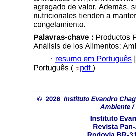
agregado de valor. Además, s
nutricionales tienden a mante
congelamiento.
Palavras-chave :
Productos 
Análisis de los Alimentos; Am
·
resumo em Português
|
Português (
pdf
)
© 2026
Instituto Evandro Chag
Ambiente / 
Instituto Ev
Revista Pan
Rodovia BR-316