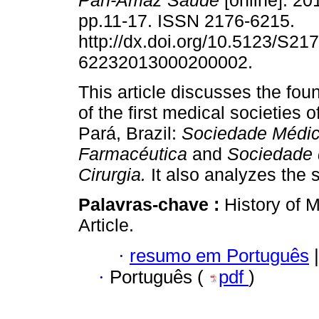
Pan-Amaz Saude
[online]. 201
pp.11-17. ISSN 2176-6215.
http://dx.doi.org/10.5123/S217
62232013000200002.
This article discusses the fo
of the first medical societies o
Pará, Brazil:
Sociedade Médic
Farmacéutica
and
Sociedade 
Cirurgia.
It also analyzes the s
Palavras-chave :
History of M
Article.
·
resumo em Português
|
·
Português (
pdf
)