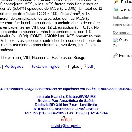
Traduc
40 contrajeron IACS, y las IACS fueron más frecuentes en
 con 29 (60,4%) episodios de IACS (p ≤ 0,05). Un total de 11
Enviar 
3
ntó conteo de células TCD4 < 100 células/mm
, y 15
Indicadore
rieron de complicaciones asociadas con las IACS (p =
ecuente fue la del trato urinario, asociada al uso de catéter
Links rela
ía en pacientes no VIH, con 12,11 episodios (p = 0,13). No
os presentaron neumonía más frecuentemente, con 1,6
Compartir
es-día (p = 0,04).
CONCLUSION:
Las IACS presentan más
Otros
n VIH-positivos, probablemente debido a sus condiciones de
ue está asociado a procedimientos invasivos, justifica la
Otros
entivas.
Permali
 Hospitalaria; VIH; Neumonía; Factores de Riesgo.
s
|
Portugués
·
texto en Inglés
·
Inglés (
pdf
)
tituto Evandro Chagas / Secretaria de Vigilância em Saúde e Ambiente / Ministé
Instituto Evandro Chagas/SVSA/MS
Revista Pan-Amazônica de Saúde
Rodovia BR-316 km 7 s/n - Levilândia
67030-000 - Ananindeua - Pará - Brasil
Tel.: +55 (91) 3214-2185 - Fax: +55 (91) 3214-2214
revista@iec.gov.br