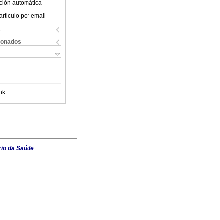
ción automática
articulo por email
s
cionados
nk
rio da Saúde