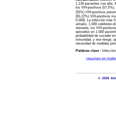
1.130 pacientes con alta, 
los VIH-positivos (57,5%),
(55%) VIH-positivos prese
(65,22%) VIH-positivos mu
0,009). La infección más fr
urinario, 1.000 catéteres-d
obstante, los VIH-positiv
episodios en 1.000 pacient
probabilidad de suceder e
inmunidad, y ese riesgo, q
necesidad de medidas prev
Palabras clave :
Infección
·
resumen en Inglé
© 2026
Ins