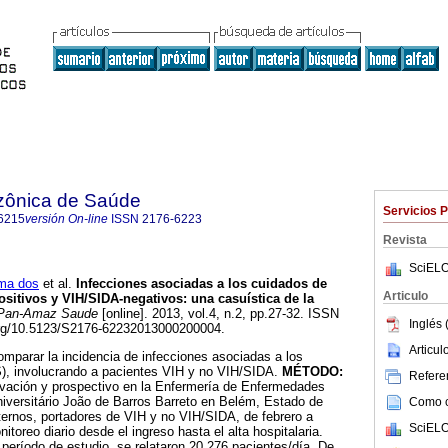
zônica de Saúde
Servicios 
6215
versión On-line
ISSN
2176-6223
Revista
SciELO
uma dos
et al.
Infecciones asociadas a los cuidados de
Articulo
ositivos y VIH/SIDA-negativos: una casuística de la
Pan-Amaz Saude
[online]. 2013, vol.4, n.2, pp.27-32. ISSN
Inglés 
.org/10.5123/S2176-62232013000200004.
Articu
omparar la incidencia de infecciones asociadas a los
S), involucrando a pacientes VIH y no VIH/SIDA.
MÉTODO:
Referen
ervación y prospectivo en la Enfermería de Enfermedades
niversitário João de Barros Barreto en Belém, Estado de
Como ci
nternos, portadores de VIH y no VIH/SIDA, de febrero a
SciELO
toreo diario desde el ingreso hasta el alta hospitalaria.
período de estudio, se relataron 20.276 pacientes/día. De