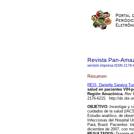
Revista Pan-Ama
versión impresa
ISSN
2176-
Resumen
REIS, Danielle Saraiva T
salud en pacientes VIH-p
Región Amazónica
.
Rev 
2176-6215. http://dx.doi
OBJETIVO:
Investigar y c
cuidados de la salud (IAC
Estudio analítico, de obs
Infecciosas del Hospital U
Pará, Brasil. Pacientes: I
diciembre de 2007, con moni
RESULTADOS:
Durante el 