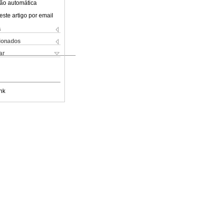
ão automática
este artigo por email
s
cionados
ar
nk