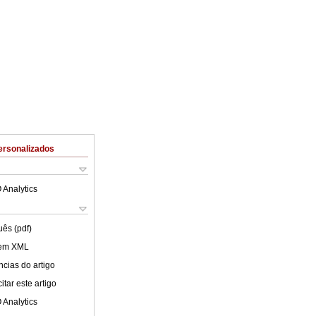
ersonalizados
 Analytics
uês (pdf)
 em XML
cias do artigo
tar este artigo
 Analytics