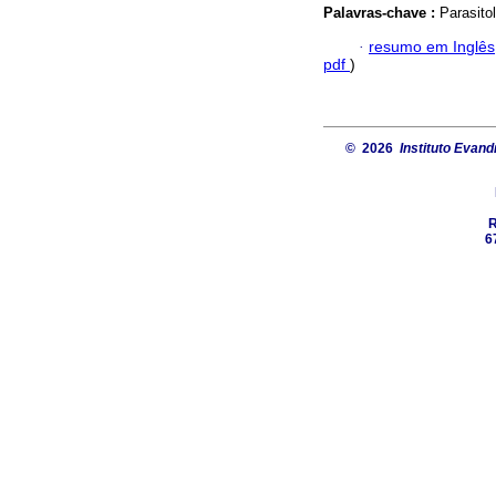
Palavras-chave :
Parasito
·
resumo em Inglês
pdf
)
© 2026
Instituto Evand
R
6