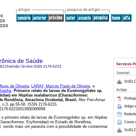
zônica de Saúde
Serviços P
-6215
versão On-line
ISSN
2176-6223
Journal
SciELO
ses de Oliveira
;
LARAY, Marcos Paulo de Oliveira
e
Artigo
Aranha
.
Primeiro relato de larvas de
Eustrongylides
sp.
tidae) em
Hoplias malabaricus
(Characiformes:
Portug
de Rondônia, Amazônia Ocidental, Brasil
.
Rev Pan-Amaz
4, n.3, pp.55-58. ISSN 2176-6215.
Artigo
/S2176-62232013000300008.
Referên
 o primeiro relato de larvas de
Eustrongylides
sp. em
Hoplias
Characiformes: Erythrinidae) no Estado de Rondônia,
Como ci
l, sendo mais um parasita com a possibilidade de contaminar
SciELO