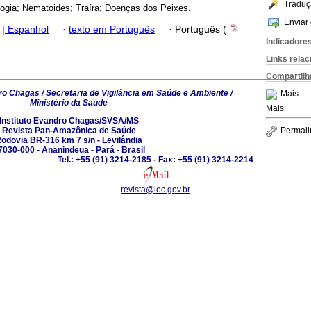
Traduç
logia; Nematoides; Traíra; Doenças dos Peixes.
Enviar 
|
Espanhol
·
texto em Português
·
Português (
Indicadore
Links rela
Compartilh
ro Chagas / Secretaria de Vigilância em Saúde e Ambiente /
Mais
Ministério da Saúde
Mais
Instituto Evandro Chagas/SVSA/MS
Revista Pan-Amazônica de Saúde
Permali
odovia BR-316 km 7 s/n - Levilândia
7030-000 - Ananindeua - Pará - Brasil
Tel.: +55 (91) 3214-2185 - Fax: +55 (91) 3214-2214
revista@iec.gov.br