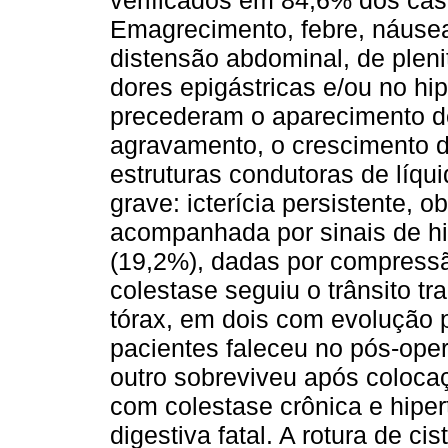
verificados em 84,6% dos cas
Emagrecimento, febre, náusea
distensão abdominal, de pleni
dores epigástricas e/ou no hi
precederam o aparecimento d
agravamento, o crescimento 
estruturas condutoras de líqu
grave: icterícia persistente, 
acompanhada por sinais de hi
(19,2%), dadas por compressã
colestase seguiu o trânsito tr
tórax, em dois com evolução p
pacientes faleceu no pós-opera
outro sobreviveu após colocaç
com colestase crônica e hiper
digestiva fatal. A rotura de c