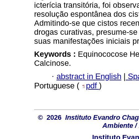
icterícia transitória, foi obs
resolução espontânea dos cis
Admitindo-se que cistos rece
drogas curativas, presume-s
suas manifestações iniciais pr
Keywords :
Equinococose Hep
Calcinose.
·
abstract in English
|
Spa
Portuguese (
pdf
)
© 2026
Instituto Evandro Chag
Ambiente / 
Instituto Ev