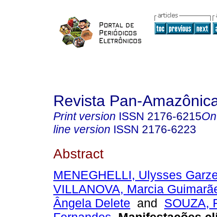
Revista Pan-Amazônic
Print version
ISSN
2176-6215
On
line version
ISSN
2176-6223
Abstract
MENEGHELLI, Ulysses Garze
VILLANOVA, Marcia Guimarã
Ângela Delete
and
SOUZA, 