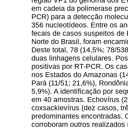
região VP1 do genoma dos EV
em cadeia da polimerase prec
PCR) para a detecção molecul
356 nucleotídeos. Entre os a
fecais de casos suspeitos de
Norte do Brasil, foram encam
Deste total, 78 (14,5%; 78/538
duas linhagens celulares. Pos
positivas por RT-PCR. Os cas
nos Estados do Amazonas (14
Pará (11/51; 21,6%), Rondônia
5,9%). A identificação por se
em 40 amostras. Echovírus (2
coxsackievírus (dez casos, tr
predominantes encontradas. O
corroboram outros realizados