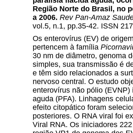
paralisia flácida aguda, oco
Região Norte do Brasil, no 
a 2006
.
Rev Pan-Amaz Saud
vol.5, n.1, pp.35-42. ISSN 21
Os enterovírus (EV) de orig
pertencem à família
Picornavi
30 nm de diâmetro, genoma d
simples, sua transmissão é de 
e têm sido relacionados a su
nervoso central. O estudo obje
enterovírus não pólio (EVNP) 
aguda (PFA). Linhagens celu
efeito citopático foram selec
posteriores. O RNA viral foi e
Viral RNA. Os iniciadores 222