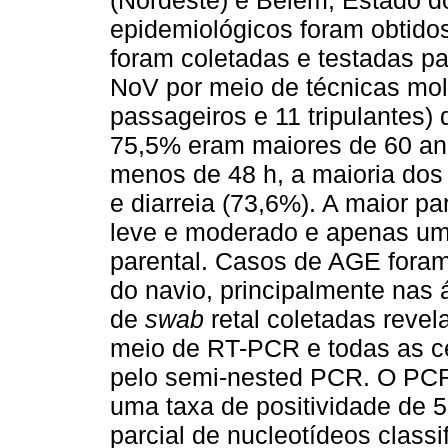
(Nordeste) e Belém, Estado d
epidemiológicos foram obtido
foram coletadas e testadas pa
NoV por meio de técnicas mol
passageiros e 11 tripulantes
75,5% eram maiores de 60 an
menos de 48 h, a maioria dos
e diarreia (73,6%). A maior p
leve e moderado e apenas um 
parental. Casos de AGE foram
do navio, principalmente nas 
de
swab
retal coletadas reve
meio de RT-PCR e todas as c
pelo semi-nested PCR. O PCR 
uma taxa de positividade de
parcial de nucleotídeos classi