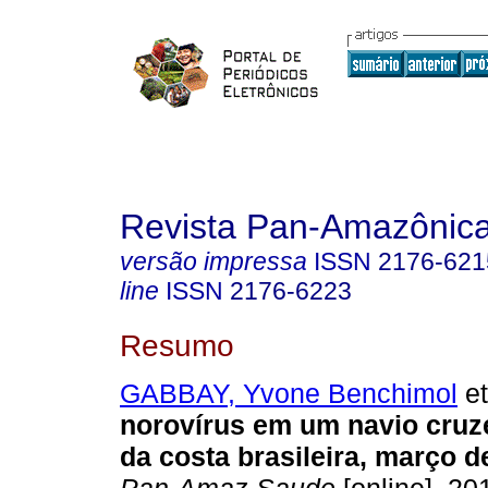
Revista Pan-Amazônic
versão impressa
ISSN
2176-621
line
ISSN
2176-6223
Resumo
GABBAY, Yvone Benchimol
et
norovírus em um navio cruz
da costa brasileira, março d