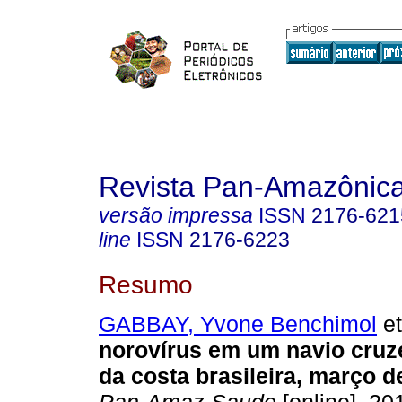
Revista Pan-Amazônic
versão impressa
ISSN
2176-621
line
ISSN
2176-6223
Resumo
GABBAY, Yvone Benchimol
et
norovírus em um navio cruz
da costa brasileira, março d