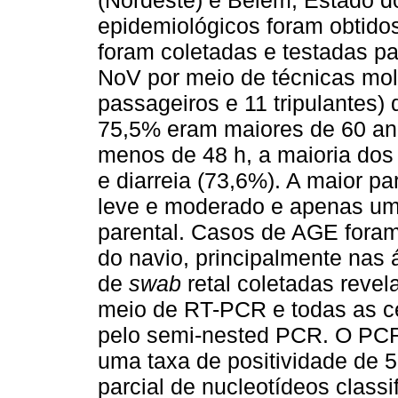
(Nordeste) e Belém, Estado d
epidemiológicos foram obtido
foram coletadas e testadas pa
NoV por meio de técnicas mol
passageiros e 11 tripulantes
75,5% eram maiores de 60 an
menos de 48 h, a maioria dos
e diarreia (73,6%). A maior p
leve e moderado e apenas um 
parental. Casos de AGE foram
do navio, principalmente nas 
de
swab
retal coletadas reve
meio de RT-PCR e todas as c
pelo semi-nested PCR. O PCR 
uma taxa de positividade de
parcial de nucleotídeos classi