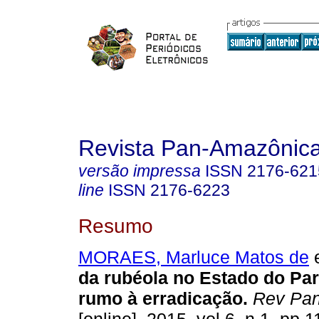
Revista Pan-Amazônic
versão impressa
ISSN
2176-621
line
ISSN
2176-6223
Resumo
MORAES, Marluce Matos de
e
da rubéola no Estado do Par
rumo à erradicação
.
Rev Pan