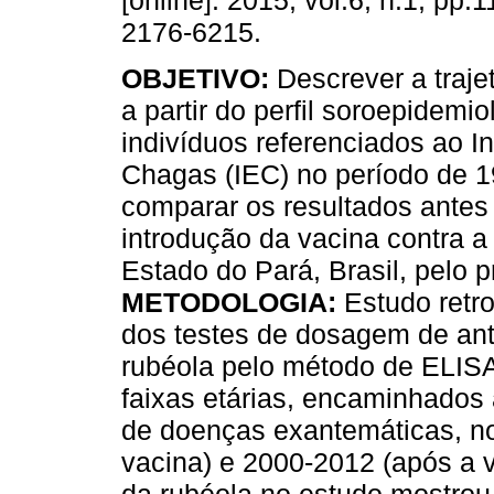
[online]. 2015, vol.6, n.1, pp.
2176-6215.
OBJETIVO:
Descrever a traje
a partir do perfil soroepidemio
indivíduos referenciados ao In
Chagas (IEC) no período de 1
comparar os resultados antes
introdução da vacina contra a
Estado do Pará, Brasil, pelo 
METODOLOGIA:
Estudo retr
dos testes de dosagem de ant
rubéola pelo método de ELISA
faixas etárias, encaminhados 
de doenças exantemáticas, no
vacina) e 2000-2012 (após a 