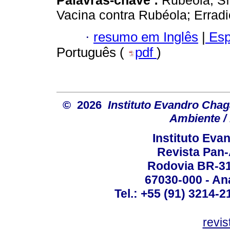
Palavras-chave :
Rubéola; S
Vacina contra Rubéola; Errad
·
resumo em Inglês
|
Esp
Português (
pdf
)
© 2026
Instituto Evandro Chag
Ambiente / 
Instituto Ev
Revista Pan
Rodovia BR-316
67030-000 - Ana
Tel.: +55 (91) 3214-2
revis