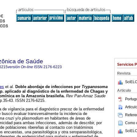
zônica de Saúde
Servicios 
6215
versión On-line
ISSN
2176-6223
Revista
SciELO
es
et al.
Doble abordaje de infecciones por
Trypanosoma
Articulo
p. aplicado al diagnóstico de la enfermedad de Chagas y
atomínica en la Amazonia brasileña
.
Rev Pan-Amaz Saude
Portug
 pp.35-43. ISSN 2176-6215.
Articu
a de vigilancia para el diagnóstico precoz de la enfermedad
buscó evaluar transversalmente la incidencia de
Referen
ma cruzi
y/o
plasmodium
en habitantes de áreas de
micidad para ambas infecciones, además de describir, por
Como ci
 de poblaciones ribereñas al contacto con triatóminos
SciELO
os encuestas, una parasitológica y otra seroparasitológica,
diferentes de endemicidad para malaria y enfermedad de