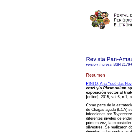
Revista Pan-Ama
versión impresa
ISSN
2176-
Resumen
PINTO, Ana Yecê das Nev
cruzi
y/o
Plasmodium
sp
exposición vectorial tri
[online]. 2015, vol.6, n.1,
Como parte de la estrategi
de Chagas aguda (ECA) se 
infecciones por
Trypanoso
diferentes niveles de ende
primera vez, la exposición
silvestres. Se realizaron d
dirigidas a dos contextos 