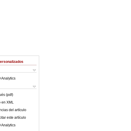
Personalizados
 Analytics
ués (pdf)
lo en XML
cias del artículo
tar este artículo
 Analytics