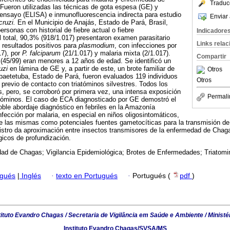
Traduc
Fueron utilizadas las técnicas de gota espesa (GE) y
nsayo (ELISA) e inmunofluorescencia indirecta para estudio
Enviar 
cruzi.
En el Municipio de Anajás, Estado de Pará, Brasil,
rsonas con historial de fiebre actual o fiebre
Indicadore
l total, 90,3% (918/1.017) presentaron examen parasitario
Links rela
 resultados positivos para
plasmodium
, con infecciones por
17), por
P. falciparum
(21/1.017) y malaria mixta (2/1.017).
Compartir
 (45/99) eran menores a 12 años de edad. Se identificó un
ruzi
en lámina de GE y, a partir de este, un brote familiar de
Otros
baetetuba, Estado de Pará, fueron evaluados 119 individuos
Otros
 previo de contacto con triatóminos silvestres. Todos los
s, pero, se corroboró por primera vez, una intensa exposición
Permali
iatóminos. El caso de ECA diagnosticado por GE demostró el
doble abordaje diagnóstico en febriles en la Amazonía
nfección por malaria, en especial en niños oligosintomáticos,
 de las mismas como potenciales fuentes gametocíticas para la transmisión d
gistro da aproximación entre insectos transmisores de la enfermedad de Chaga
icos de profundización.
ad de Chagas; Vigilancia Epidemiológica; Brotes de Enfermedades; Triatomi
ugués
|
Inglés
·
texto en Portugués
·
Portugués (
pdf
)
tituto Evandro Chagas / Secretaria de Vigilância em Saúde e Ambiente / Ministé
Instituto Evandro Chagas/SVSA/MS