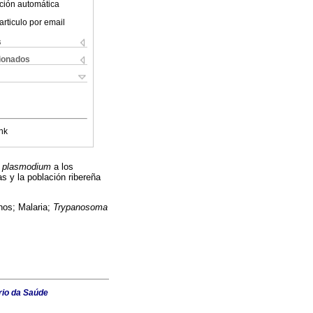
ción automática
articulo por email
s
cionados
nk
e
plasmodium
a los
s y la población ribereña
nos; Malaria;
Trypanosoma
rio da Saúde