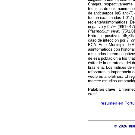
Chagas, respectivamente. 
técnicas de enzimainmunoe
de anticuerpos IgG anti-
T. 
fueron examinadas 1.017 pe
reciente/asintomáticas. De
negativo y 9,7% (99/1.017)
Plasmodium vivax
(75/1.0
Entre los positivos, 45,5%
caso de infección por
T. c
ECA. En el Municipio de A
asintomáticos con historial
resultados fueron negativo
de esa población a los tr
éxito de la estrategia del 
brasileña. Los índices de i
reforzaron la importancia
vectores anofelinos. El re
merece estudios entomológ
Palabras clave :
Enfermed
cruzi
.
·
resumen en Port
© 2026
Ins