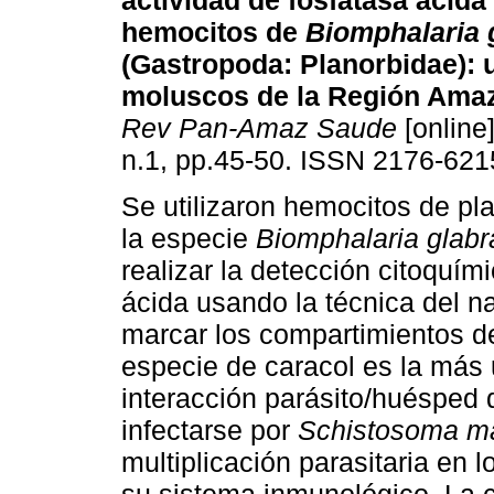
actividad de fosfatasa ácida
hemocitos de
Biomphalaria 
(Gastropoda: Planorbidae)
:
moluscos de la Región Amaz
Rev Pan-Amaz Saude
[online]
n.1, pp.45-50. ISSN 2176-621
Se utilizaron hemocitos de pl
la especie
Biomphalaria glab
realizar la detección citoquími
ácida usando la técnica del na
marcar los compartimientos de
especie de caracol es la más u
interacción parásito/huésped 
infectarse por
Schistosoma m
multiplicación parasitaria en l