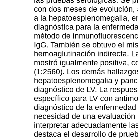
las pruebas serológicas. Se p
con dos meses de evolución, 
a la hepatoesplenomegalia, en
diagnóstica para la enfermeda
método de inmunofluorescencia
IgG. También se obtuvo el mi
hemoaglutinación indirecta. L
mostró igualmente positiva, c
(1:2560). Los demás hallazgo
hepatoesplenomegalia y panci
diagnóstico de LV. La respuest
específico para LV con antimon
diagnóstico de la enfermedad 
necesidad de una evaluación 
interpretar adecuadamente la
destaca el desarrollo de prue