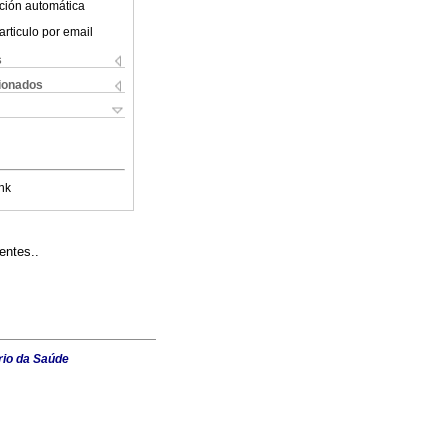
ción automática
articulo por email
s
cionados
nk
entes..
rio da Saúde