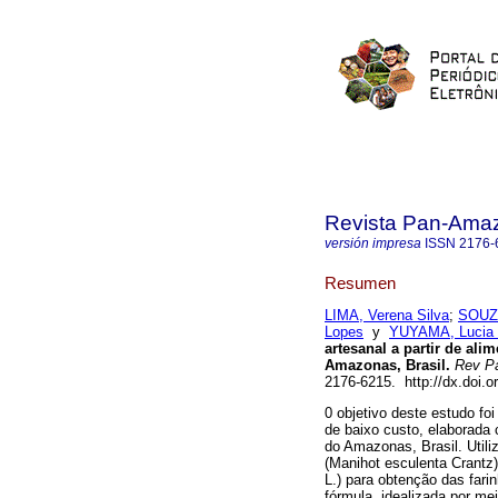
Revista Pan-Ama
versión impresa
ISSN
2176-
Resumen
LIMA, Verena Silva
;
SOUZA
Lopes
y
YUYAMA, Lucia 
artesanal a partir de al
Amazonas, Brasil.
Rev P
2176-6215. http://dx.doi.
0 objetivo deste estudo fo
de baixo custo, elaborada
do Amazonas, Brasil. Util
(Manihot esculenta Crantz)
L.) para obtenção das fari
fórmula, idealizada por mei