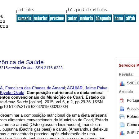
zônica de Saúde
Servicios 
6215
versión On-line
ISSN
2176-6223
Revista
SciELO
, Francisca das Chagas do Amaral
;
AGUIAR, Jaime Paiva
Articulo
Kiyoko Ozaki
.
Composição nutricional de dieta enteral
imentos convencionais do Município de Coari, Estado do
Portug
an-Amaz Saude
[online]. 2015, vol.6, n.2, pp.29-36. ISSN
org/10.5123/s2176-62232015000200004.
Articu
i determinar a composição nutricional de uma dieta artesanal
Referen
 com alimentos convencionais do Município de Coari, Estado
izaram-se aruanã (Osteoglossum bicirrhosum), mandioca
Como ci
, pupunha (Bactris gasipaes) e caruru (Amaranthus deflexus
SciELO
nhas e concentrado proteico, após elaboração de uma
o de análise de tentativa e erro, calculou-se as proporções