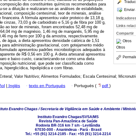
Traduc
 composição dos constituintes químicos recomendados para
u-se a diluição e realizaram-se as análises de estabilidade,
Enviar 
tacional, composição centesimal, teor de minerais, análise
e financeira. A fórmula apresentou valor proteico de 13,18 g,
Indicadore
de cinzas, 73,03 g de carboidrato e 5,16 g de fibra por 100 g,
Links rela
ão ao teor de minerais, foram encontrados 52,48 mg de
, 64,04 mg de magnésio, 1,46 mg de manganês, 5,95 mg de
Compartir
0,46 mg de ferro por 100 g da amostra, respectivamente.
 de água, a dieta apresentou densidade calórica de 1,51
Otros
a para administração gravitacional, com gotejamento médio
Otros
 formulado apresentou padrões microbiológicos adequados à
 aparente de R$ 0,56 em 100 g. A dieta artesanal apresentou
Permali
eparo e baixo custo, caracterizando-se como uma dieta
mposição nutricional, que pode ser classificada como
, hiperglicídica, hipolipídica e com fibras.
Enteral; Valor Nutritivo; Alimentos Formulados; Escala Centesimal; Micronutri
ñol
|
Inglés
·
texto en Portugués
·
Portugués (
pdf
)
tituto Evandro Chagas / Secretaria de Vigilância em Saúde e Ambiente / Ministé
Instituto Evandro Chagas/SVSA/MS
Revista Pan-Amazônica de Saúde
Rodovia BR-316 km 7 s/n - Levilândia
67030-000 - Ananindeua - Pará - Brasil
Tel.: +55 (91) 3214-2185 - Fax: +55 (91) 3214-2214