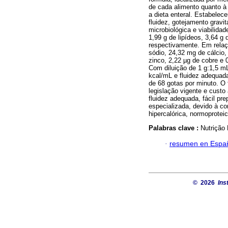
de cada alimento quanto à
a dieta enteral. Estabelece
fluidez, gotejamento gravi
microbiológica e viabilidad
1,99 g de lipídeos, 3,64 g 
respectivamente. Em relaç
sódio, 24,32 mg de cálcio
zinco, 2,22 µg de cobre e 
Com diluição de 1 g:1,5 mL
kcal/mL e fluidez adequad
de 68 gotas por minuto. O
legislação vigente e custo
fluidez adequada, fácil pr
especializada, devido à co
hipercalórica, normoproteica
Palabras clave :
Nutrição 
·
resumen en Espa
© 2026
Ins