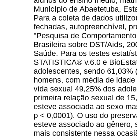
alunos do ensino médio, matri
Município de Abaetetuba, Esta
Para a coleta de dados utiliz
fechadas, autopreenchível, p
"Pesquisa de Comportamento, 
Brasileira sobre DST/Aids, 200
Saúde. Para os testes estatíst
STATISTICA® v.6.0 e BioEstat
adolescentes, sendo 61,03% 
homens, com média de idade d
vida sexual 49,25% dos adole
primeira relação sexual de 15
esteve associada ao sexo mas
p < 0,0001). O uso do preserv
esteve associado ao gênero, 
mais consistente nessa ocasi