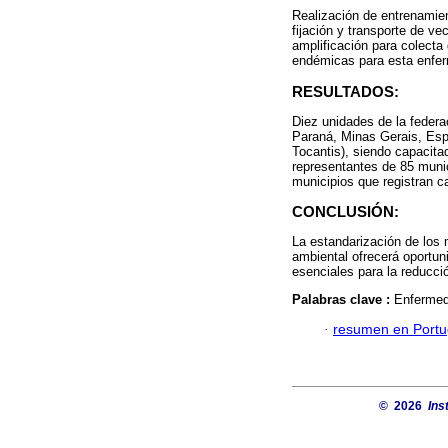
Realización de entrenamie
fijación y transporte de v
amplificación para colecta
endémicas para esta enfer
RESULTADOS:
Diez unidades de la federa
Paraná, Minas Gerais, Espi
Tocantis), siendo capacita
representantes de 85 munic
municipios que registran ca
CONCLUSIÓN:
La estandarización de los 
ambiental ofrecerá oportun
esenciales para la reducció
Palabras clave :
Enfermeda
·
resumen en Port
© 2026
Ins