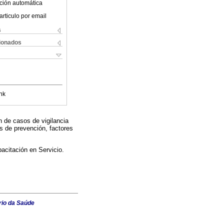
ción automática
articulo por email
s
cionados
nk
n de casos de vigilancia
s de prevención, factores
acitación en Servicio.
rio da Saúde