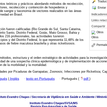
Traduc
ntos teóricos y prácticos abordando métodos de recolección,
ectores, recolección y contención de hospederos y
Enviar 
 de sangre y taxonomia de vectores realizados en las áreas
Indicadore
medad en Brasil.
Links rela
Compartir
ción fueron calificadas (Rio Grande do Sul, Santa Catarina,
Otros
rito Santo, Distrito Federal, Goiás, Mato Grosso, Bahia y
dos 216 profesionales, las actividades tuvieron
Otros
ipios y del Distrito Federal, lo que representa 11,48% de los
sos de fiebre maculosa brasileña y otras rickettsiosis.
Permali
métodos, estructura y el orden estratégico de actividades para la investigació
idad de una sospecha clinica epidemiológica y de implementación de accione
n de la morbilidad y la mortalidad.
des por Picaduras de Garrapatas; Zoonosis; Infecciones por Rickettsia; Cap
ugués
|
Inglés
·
texto en Portugués
·
Portugués (
pdf
)
tituto Evandro Chagas / Secretaria de Vigilância em Saúde e Ambiente / Ministé
Instituto Evandro Chagas/SVSA/MS
Revista Pan-Amazônica de Saúde