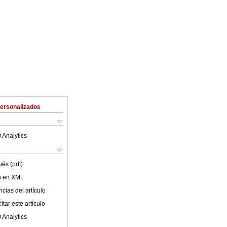
Personalizados
 Analytics
ués (pdf)
lo en XML
cias del artículo
tar este artículo
 Analytics