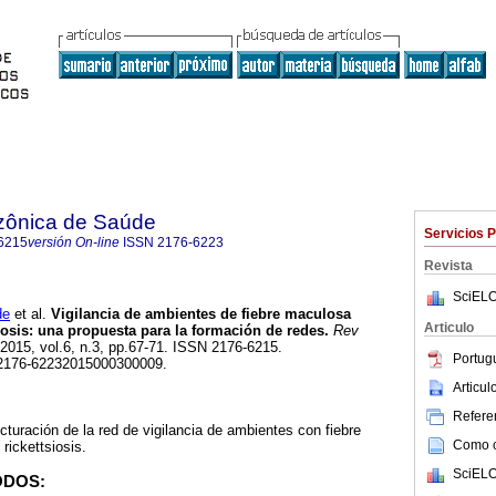
zônica de Saúde
Servicios 
6215
versión On-line
ISSN
2176-6223
Revista
SciELO
de
et al.
Vigilancia de ambientes de fiebre maculosa
Articulo
siosis: una propuesta para la formación de redes.
Rev
 2015, vol.6, n.3, pp.67-71. ISSN 2176-6215.
Portug
/s2176-62232015000300009.
Articu
Referen
cturación de la red de vigilancia de ambientes con fiebre
Como ci
rickettsiosis.
SciELO
ODOS: