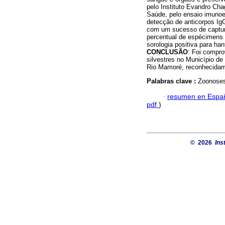
pelo Instituto Evandro Cha
Saúde, pelo ensaio imunoen
detecção de anticorpos Ig
com um sucesso de captur
percentual de espécimens 
sorologia positiva para ha
CONCLUSÃO
: Foi compro
silvestres no Município d
Rio Mamoré, reconhecidam
Palabras clave :
Zoonoses;
·
resumen en Espa
pdf
)
© 2026
Ins