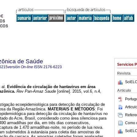
zônica de Saúde
Servicios 
6215
versión On-line
ISSN
2176-6223
Revista
SciELO
 al.
Evidência de circulação de hantavirus em área
Articulo
azônica
.
Rev Pan-Amaz Saude
[online]. 2015, vol.6, n.4,
.
Portug
estigação ecoepidemiológica para detecção da circulação de
Articu
iosa da Região Amazônica.
MATERIAIS E MÉTODOS
: Foi
epidemiológica para detecção da circulação de hantavírus no
Referen
ado do Acre, Brasil, considerado como área silenciosa para
90 armadilhas por dia, em três dias consecutivos,
Como ci
captura de 1.470 armadilhas-noite, no período de lua nova.
SciELO
am submetidos à eutanásia para coleta das amostras de
ação da carcaça. As amostras coletadas foram analisadas