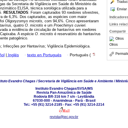
Traduc
gas da Secretaria de Vigilância em Saúde do Ministério da
zimático ELISA, técnica sorológica utilizada para a
Enviar 
G.
RESULTADOS
: Foram capturados 93 roedores silvestres,
a de 6,3%. Dos capturados, as espécies com maior
Indicadore
foi
Oligoryzomys microtis,
com 94,6%. Cinco apresentaram
Links rela
ntavírus, quatro
O. microtis
e um
Proechimys cuvieri.
vada a evidência de circulação de hantavírus em roedores
Compartir
e Capixaba. A espécie
O. microtis
é reservatório do hantavírus
ente patogênico.
Otros
Otros
 Infecções por Hantavírus; Vigilância Epidemiológica.
Permali
ñol
|
Inglés
·
texto en Portugués
·
Portugués (
tituto Evandro Chagas / Secretaria de Vigilância em Saúde e Ambiente / Ministé
Instituto Evandro Chagas/SVSA/MS
Revista Pan-Amazônica de Saúde
Rodovia BR-316 km 7 s/n - Levilândia
67030-000 - Ananindeua - Pará - Brasil
Tel.: +55 (91) 3214-2185 - Fax: +55 (91) 3214-2214
revista@iec.gov.br