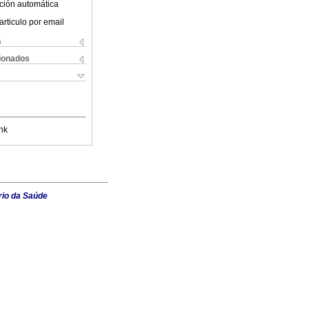
ción automática
articulo por email
s
cionados
nk
rio da Saúde