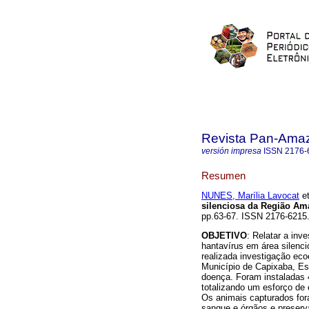
Revista Pan-Ama
versión impresa
ISSN
2176-
Resumen
NUNES, Marília Lavocat
et
silenciosa da Região Am
pp.63-67. ISSN 2176-6215
OBJETIVO
: Relatar a inv
hantavírus em área silenc
realizada investigação eco
Município de Capixaba, Est
doença. Foram instaladas 4
totalizando um esforço de 
Os animais capturados for
sangue e órgãos e preserv