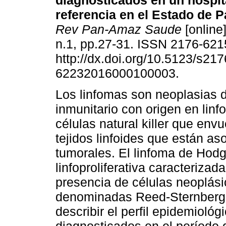
diagnosticados en un hospit
referencia en el Estado de Pa
Rev Pan-Amaz Saude
[online]
n.1, pp.27-31. ISSN 2176-621
http://dx.doi.org/10.5123/s217
62232016000100003.
Los linfomas son neoplasias 
inmunitario con origen en linfo
células natural killer que envu
tejidos linfoides que están a
tumorales. El linfoma de Hodg
linfoproliferativa caracterizad
presencia de células neoplási
denominadas Reed-Sternberg. E
describir el perfil epidemiológ