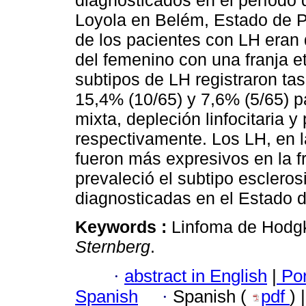
diagnosticados en el período 
Loyola en Belém, Estado de Pa
de los pacientes con LH eran
del femenino con una franja et
subtipos de LH registraron ta
15,4% (10/65) y 7,6% (5/65) pa
mixta, depleción linfocitaria y
respectivamente. Los LH, en l
fueron más expresivos en la fra
prevaleció el subtipo escleros
diagnosticadas en el Estado 
Keywords :
Linfoma de Hodgk
Sternberg
.
·
abstract in English
|
Por
Spanish
·
Spanish (
pdf
) 