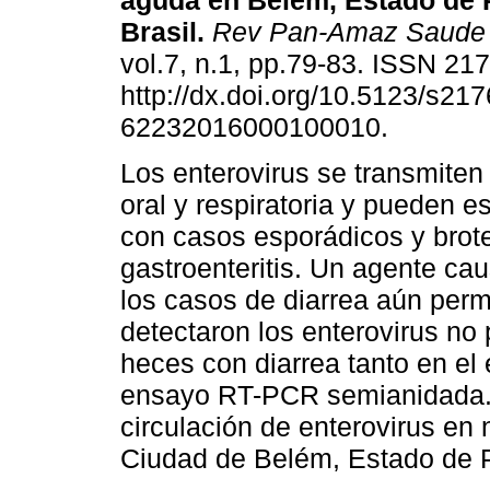
aguda en Belém, Estado de 
Brasil.
Rev Pan-Amaz Saude
vol.7, n.1, pp.79-83. ISSN 21
http://dx.doi.org/10.5123/s217
62232016000100010.
Los enterovirus se transmiten 
oral y respiratoria y pueden e
con casos esporádicos y brot
gastroenteritis. Un agente c
los casos de diarrea aún perm
detectaron los enterovirus no
heces con diarrea tanto en el
ensayo RT-PCR semianidada. 
circulación de enterovirus en 
Ciudad de Belém, Estado de P