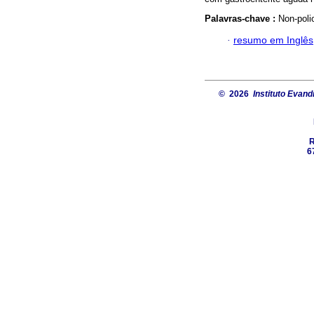
Palavras-chave :
Non-poli
·
resumo em Inglês
© 2026
Instituto Evand
R
6