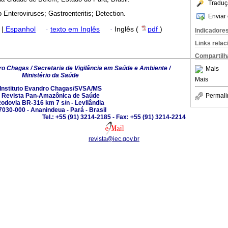
Traduç
o Enteroviruses; Gastroenteritis; Detection.
Enviar 
|
Espanhol
·
texto em Inglês
·
Inglês (
pdf
)
Indicadore
Links rela
Compartilh
ro Chagas / Secretaria de Vigilância em Saúde e Ambiente /
Mais
Ministério da Saúde
Mais
Instituto Evandro Chagas/SVSA/MS
Revista Pan-Amazônica de Saúde
Permali
odovia BR-316 km 7 s/n - Levilândia
7030-000 - Ananindeua - Pará - Brasil
Tel.: +55 (91) 3214-2185 - Fax: +55 (91) 3214-2214
revista@iec.gov.br