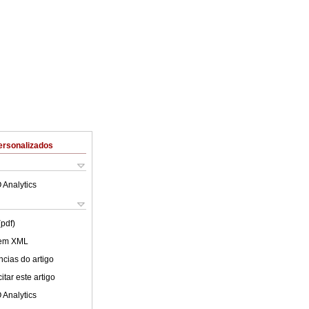
ersonalizados
 Analytics
(pdf)
 em XML
cias do artigo
tar este artigo
 Analytics