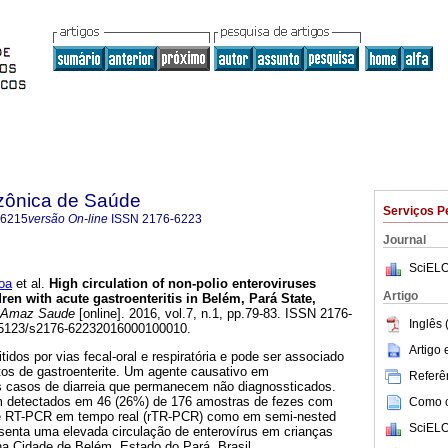
zônica de Saúde
Serviços P
-6215
versão On-line
ISSN
2176-6223
Journal
SciELO
oa
et al.
High circulation of non-polio enteroviruses
Artigo
en with acute gastroenteritis in Belém, Pará State,
-Amaz Saude
[online]. 2016, vol.7, n.1, pp.79-83. ISSN 2176-
Inglês 
0.5123/s2176-62232016000100010.
Artigo
idos por vias fecal-oral e respiratória e pode ser associado
tos de gastroenterite. Um agente causativo em
Referên
casos de diarreia que permanecem não diagnossticados.
am detectados em 46 (26%) de 176 amostras de fezes com
Como ci
 de RT-PCR em tempo real (rTR-PCR) como em semi-nested
SciELO
enta uma elevada circulação de enterovírus em crianças
na Cidade de Belém, Estado do Pará, Brasil.