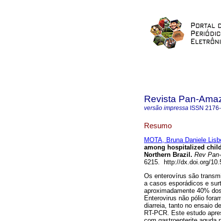
Revista Pan-Ama
versão impressa
ISSN
2176
Resumo
MOTA, Bruna Daniele Lisb
among hospitalized childr
Northern Brazil.
Rev Pan
6215. http://dx.doi.org/1
Os enterovírus são transmit
a casos esporádicos e sur
aproximadamente 40% dos 
Enterovirus não pólio for
diarreia, tanto no ensaio
RT-PCR. Este estudo apres
com gastroenterite aguda 