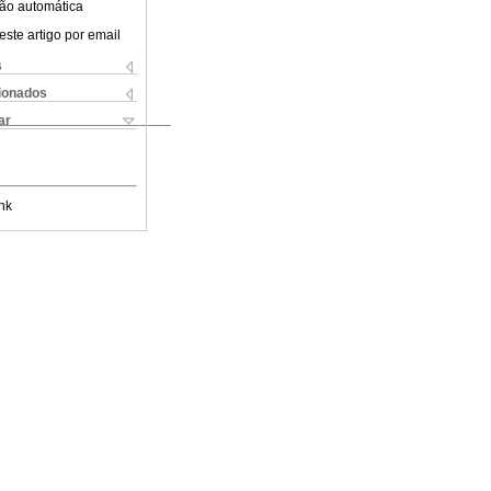
ão automática
este artigo por email
s
cionados
ar
nk