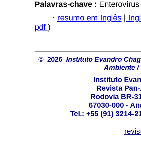
Palavras-chave :
Enterovirus 
·
resumo em Inglês
|
Ing
pdf
)
© 2026
Instituto Evandro Chag
Ambiente / 
Instituto Ev
Revista Pan
Rodovia BR-316
67030-000 - Ana
Tel.: +55 (91) 3214-2
revis