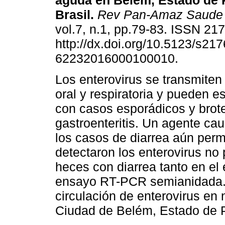
aguda en Belém, Estado de 
Brasil.
Rev Pan-Amaz Saude
vol.7, n.1, pp.79-83. ISSN 21
http://dx.doi.org/10.5123/s217
62232016000100010.
Los enterovirus se transmiten 
oral y respiratoria y pueden e
con casos esporádicos y brot
gastroenteritis. Un agente c
los casos de diarrea aún perm
detectaron los enterovirus no
heces con diarrea tanto en el
ensayo RT-PCR semianidada. 
circulación de enterovirus en 
Ciudad de Belém, Estado de P