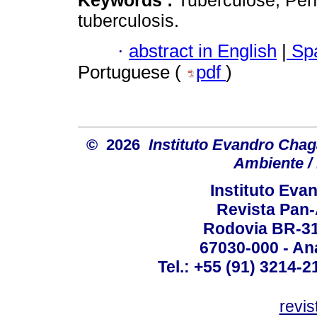
Keywords :
Tuberculose; Per
tuberculosis.
·
abstract in English
|
Spa
Portuguese (
pdf
)
© 2026
Instituto Evandro Chag
Ambiente / 
Instituto Ev
Revista Pan
Rodovia BR-316
67030-000 - Ana
Tel.: +55 (91) 3214-2
revis