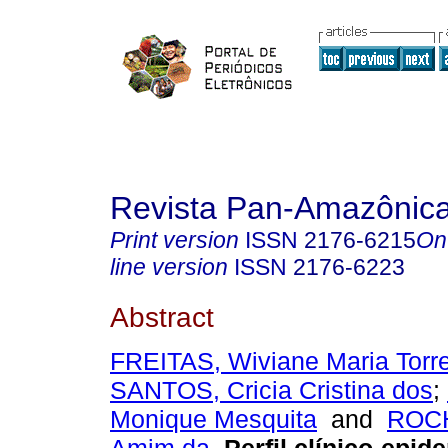
Revista Pan-Amazônic
Print version
ISSN
2176-6215
On
line version
ISSN
2176-6223
Abstract
FREITAS, Wiviane Maria Torr
SANTOS, Cricia Cristina dos
;
Monique Mesquita
and
ROCH