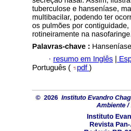
secreção nasal. Assim, ilust
tuberculose e hanseníase, m
multibacilar, podendo ter oco
os pulmões por contiguidade,
rotineiramente na nasofaringe
Palavras-chave :
Hanseníase;
·
resumo em Inglês
|
Esp
Português (
pdf
)
© 2026
Instituto Evandro Chag
Ambiente / 
Instituto Ev
Revista Pan