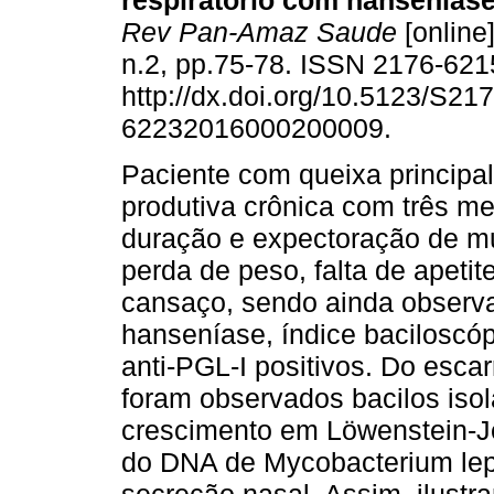
respiratório com hanseníase 
Rev Pan-Amaz Saude
[online]
n.2, pp.75-78. ISSN 2176-621
http://dx.doi.org/10.5123/S217
62232016000200009.
Paciente com queixa principal
produtiva crônica com três m
duração e expectoração de mu
perda de peso, falta de apetite
cansaço, sendo ainda observa
hanseníase, índice baciloscópi
anti-PGL-I positivos. Do esca
foram observados bacilos iso
crescimento em Löwenstein-J
do DNA de Mycobacterium lep