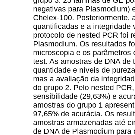
grupo 3: 25 lâminas de GE po
negativas para Plasmodium) 
Chelex-100. Posteriormente, 
quantificadas e a integridade 
protocolo de nested PCR foi r
Plasmodium. Os resultados f
microscopia e os parâmetros e
test. As amostras de DNA de 
quantidade e níveis de purez
mas a avaliação da integrida
do grupo 2. Pelo nested PCR,
sensibilidade (29,63%) e acu
amostras do grupo 1 apresent
97,65% de acurácia. Os resul
amostras armazenadas até ci
de DNA de Plasmodium para q