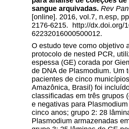
para análise de coleções de
sangue arquivadas.
Rev Pan
[online]. 2016, vol.7, n.esp, 
2176-6215. http://dx.doi.org/
62232016000500012.
O estudo teve como objetivo 
protocolo de nested PCR, util
espessa (GE) corada por Gie
de DNA de Plasmodium. Um to
pacientes de cinco município
Amazônica, Brasil) foi incluí
classificadas em três grupos 
e negativas para Plasmodium
cinco anos; grupo 2: 28 lâmin
Plasmodium armazenadas em c