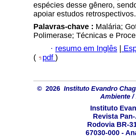
espécies desse gênero, sendo
apoiar estudos retrospectivos.
Palavras-chave :
Malária; G
Polimerase; Técnicas e Proce
·
resumo em Inglês
|
Esp
(
pdf
)
© 2026
Instituto Evandro Chag
Ambiente / 
Instituto Ev
Revista Pan
Rodovia BR-316
67030-000 - Ana