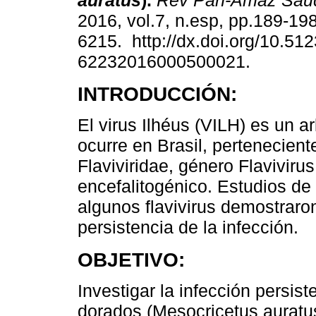
auratus
).
Rev Pan-Amaz Sau
2016, vol.7, n.esp, pp.189-19
6215. http://dx.doi.org/10.51
62232016000500021.
INTRODUCCIÓN:
El virus Ilhéus (VILH) es un a
ocurre en Brasil, perteneciente
Flaviviridae, género Flaviviru
encefalitogénico. Estudios de
algunos flavivirus demostraro
persistencia de la infección.
OBJETIVO:
Investigar la infección persis
dorados (Mesocricetus auratu