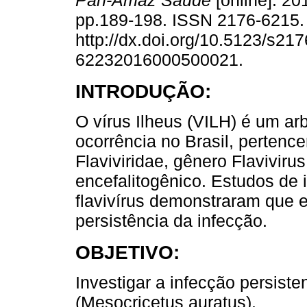
Pan-Amaz Saude
[online]. 201
pp.189-198. ISSN 2176-6215
http://dx.doi.org/10.5123/s217
62232016000500021.
INTRODUÇÃO:
O vírus Ilheus (VILH) é um ar
ocorrência no Brasil, pertence
Flaviviridae, gênero Flavivir
encefalitogênico. Estudos de
flavivírus demonstraram que
persistência da infecção.
OBJETIVO:
Investigar a infecção persis
(Mesocricetus auratus).