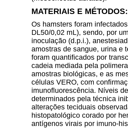
MATERIAIS E MÉTODOS:
Os hamsters foram infectados 
DL50/0,02 mL), sendo, por um
inoculação (d.p.i.), anestesia
amostras de sangue, urina e te
foram quantificados por trans
cadeia mediada pela polimer
amostras biológicas, e as mes
células VERO, com confirmaçã
imunofluorescência. Níveis de
determinados pela técnica ini
alterações teciduais observa
histopatológico corado por he
antígenos virais por imuno-hi