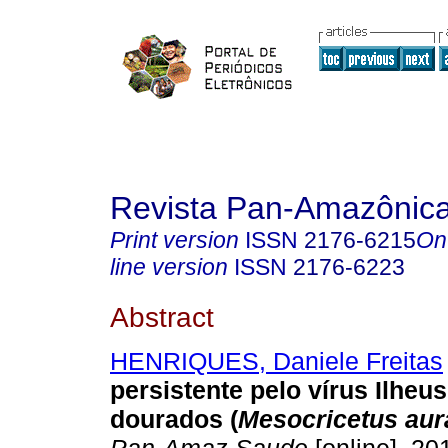
Revista Pan-Amazônic
Print version
ISSN
2176-6215
On
line version
ISSN
2176-6223
Abstract
HENRIQUES, Daniele Freitas
persistente pelo vírus Ilhe
dourados (
Mesocricetus aur