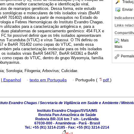
Traduç
em uma melhor caracterização e identificação viral,
rutos de rearranjos genéticos. Dessa forma, este estudo
Enviar 
s sorológicas e moleculares de três isolados virais (BeAR
AR 701402) obtidos a partir de mosquitos no Estado do
Indicadore
rologia e Febres Hemorrágicas do Instituto Evandro Chagas.
Links rela
 utilizados para a caracterização antigênica e, para a
as duas plataformas de sequenciamento genômico: 454 FLX e
Compartilh
FC foi possível definir que os três isolados apresentavam
írus Tucunduba (VTUC) e vírus Taiassui. O TN definiu os
Mais
4767 e BeAR 701402 como cepas do VTUC, sendo essa
Mais
ambém pela caracterização molecular para os três isolados
o, os isolados virais BeAR 544767, BeAR 643361 e BeAR
Permali
os como cepas do VTUC, dentro do grupo Wyeomyia, família
obunyavirus.
a; Sorologia; Filogenia; Arbovírus; Culicidae.
|
Espanhol
·
texto em Português
·
Português (
pdf
)
tituto Evandro Chagas / Secretaria de Vigilância em Saúde e Ambiente / Ministé
Instituto Evandro Chagas/SVSA/MS
Revista Pan-Amazônica de Saúde
Rodovia BR-316 km 7 s/n - Levilândia
67030-000 - Ananindeua - Pará - Brasil
Tel.: +55 (91) 3214-2185 - Fax: +55 (91) 3214-2214