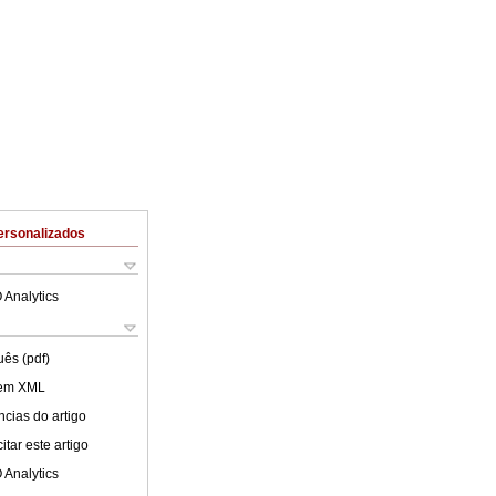
ersonalizados
 Analytics
uês (pdf)
 em XML
cias do artigo
tar este artigo
 Analytics