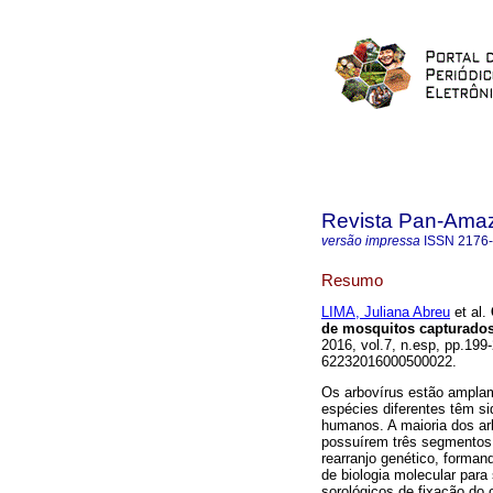
Revista Pan-Ama
versão impressa
ISSN
2176
Resumo
LIMA, Juliana Abreu
et al.
de mosquitos capturados 
2016, vol.7, n.esp, pp.199
62232016000500022.
Os arbovírus estão amplam
espécies diferentes têm s
humanos. A maioria dos arb
possuírem três segmentos
rearranjo genético, forma
de biologia molecular par
sorológicos de fixação do 