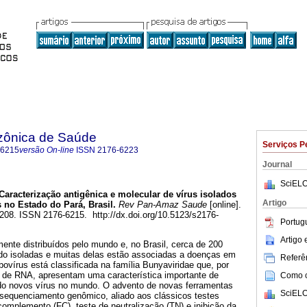
zônica de Saúde
Serviços P
-6215
versão On-line
ISSN
2176-6223
Journal
SciELO
Caracterização antigênica e molecular de vírus isolados
Artigo
no Estado do Pará, Brasil.
Rev Pan-Amaz Saude
[online].
-208. ISSN 2176-6215. http://dx.doi.org/10.5123/s2176-
Portug
Artigo
ente distribuídos pelo mundo e, no Brasil, cerca de 200
ido isoladas e muitas delas estão associadas a doenças em
Referên
ovírus está classificada na família Bunyaviridae que, por
 de RNA, apresentam uma característica importante de
Como ci
ndo novos vírus no mundo. O advento de novas ferramentas
SciELO
a sequenciamento genômico, aliado aos clássicos testes
complemento (FC), teste de neutralização (TN) e inibição da