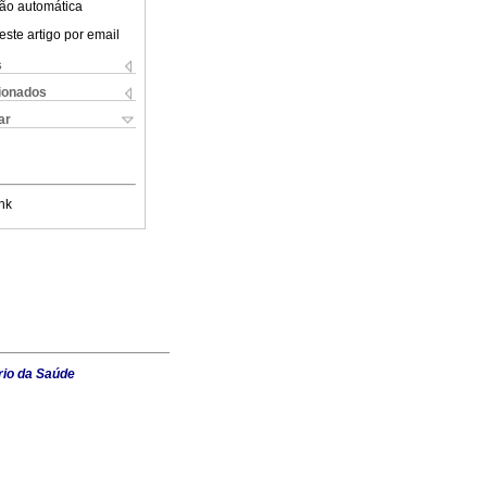
ão automática
este artigo por email
s
cionados
ar
nk
rio da Saúde