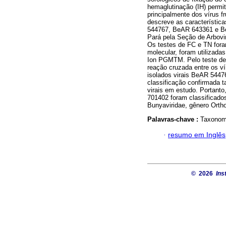
hemaglutinação (IH) permit
principalmente dos vírus f
descreve as característica
544767, BeAR 643361 e Be
Pará pela Seção de Arbovi
Os testes de FC e TN foram
molecular, foram utilizad
Ion PGMTM. Pelo teste de 
reação cruzada entre os v
isolados virais BeAR 54
classificação confirmada t
virais em estudo. Portant
701402 foram classificad
Bunyaviridae, gênero Orth
Palavras-chave :
Taxonomi
·
resumo em Inglês
© 2026
Ins