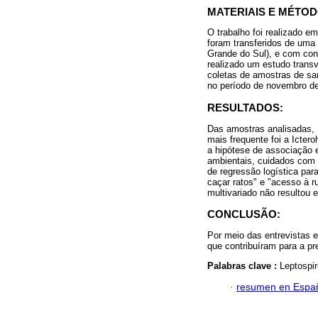
MATERIAIS E MÉTOD
O trabalho foi realizado 
foram transferidos de uma 
Grande do Sul), e com con
realizado um estudo transv
coletas de amostras de san
no período de novembro d
RESULTADOS:
Das amostras analisadas, 
mais frequente foi a Icte
a hipótese de associação e
ambientais, cuidados com 
de regressão logística par
caçar ratos" e "acesso à r
multivariado não resultou 
CONCLUSÃO:
Por meio das entrevistas e
que contribuíram para a p
Palabras clave :
Leptospi
·
resumen en Espa