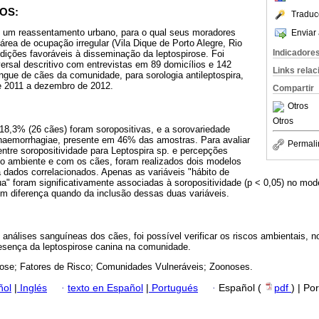
OS:
Traduc
em um reassentamento urbano, para o qual seus moradores
Enviar 
área de ocupação irregular (Vila Dique de Porto Alegre, Rio
Indicadore
dições favoráveis à disseminação da leptospirose. Foi
ersal descritivo com entrevistas em 89 domicílios e 142
Links rela
gue de cães da comunidade, para sorologia antileptospira,
e 2011 a dezembro de 2012.
Compartir
Otros
Otros
18,3% (26 cães) foram soropositivas, e a sorovariedade
rohaemorrhagiae, presente em 46% das amostras. Para avaliar
Permali
ntre soropositividade para Leptospira sp. e percepções
o ambiente e com os cães, foram realizados dois modelos
a dados correlacionados. Apenas as variáveis "hábito de
ua" foram significativamente associadas à soropositividade (p < 0,05) no mod
em diferença quando da inclusão dessas duas variáveis.
 análises sanguíneas dos cães, foi possível verificar os riscos ambientais, 
resença da leptospirose canina na comunidade.
rose; Fatores de Risco; Comunidades Vulneráveis; Zoonoses.
ñol
|
Inglés
·
texto en Español
|
Portugués
·
Español (
pdf
) | Po