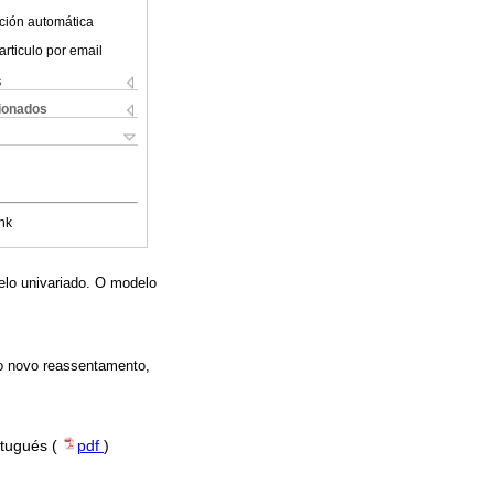
ción automática
articulo por email
s
cionados
nk
elo univariado. O modelo
no novo reassentamento,
rtugués (
pdf
)