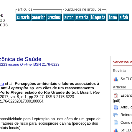
zônica de Saúde
Servicios 
6223
versión On-line
ISSN
2176-6223
Revista
SciELO
ira
et al.
Percepções ambientais e fatores associados à
Articulo
anti-
Leptospira
sp. em cães de um reassentamento
orto Alegre, estado do Rio Grande do Sul, Brasil.
Rev
Españo
 2017, vol.8, n.1, pp.23-27. ISSN 2176-6223.
(pdf)
/s2176-62232017000100004.
Articu
Referen
ropositividade para Leptospira sp. nos cães de um grupo de
Como ci
 fatores de risco para leptospirose canina (percepção dos
tais locais).
SciELO