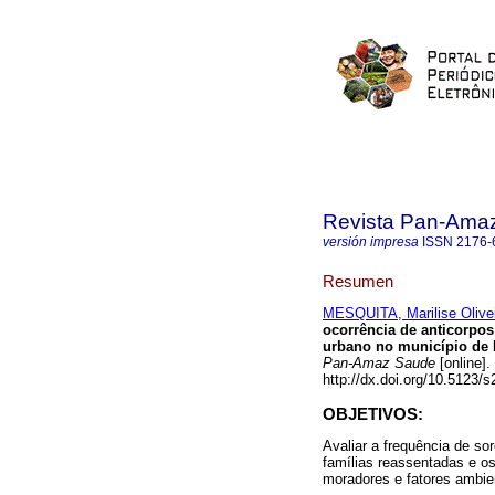
Revista Pan-Ama
versión impresa
ISSN
2176-
Resumen
MESQUITA, Marilise Olive
ocorrência de anticorpos 
urbano no município de P
Pan-Amaz Saude
[online].
http://dx.doi.org/10.5123
OBJETIVOS:
Avaliar a frequência de so
famílias reassentadas e os
moradores e fatores ambien